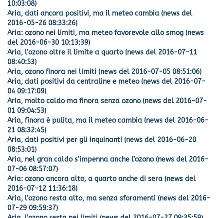
10:03:08)
Aria, dati ancora positivi, ma il meteo cambia (news del
2016-05-26 08:33:26)
Aria: ozono nei limiti, ma meteo favorevole allo smog (news
del 2016-06-30 10:13:39)
Aria, l’ozono oltre il limite a quarto (news del 2016-07-11
08:40:53)
Aria, ozono finora nei limiti (news del 2016-07-05 08:51:06)
Aria, dati positivi da centraline e meteo (news del 2016-07-
04 09:17:09)
Aria, molto caldo ma finora senza ozono (news del 2016-07-
01 09:04:53)
Aria, finora è pulita, ma il meteo cambia (news del 2016-06-
21 08:32:45)
Aria, dati positivi per gli inquinanti (news del 2016-06-20
08:53:01)
Aria, nel gran caldo s’impenna anche l’ozono (news del 2016-
07-06 08:57:07)
Aria: ozono ancora alto, a quarto anche di sera (news del
2016-07-12 11:36:18)
Aria, l’ozono resta alto, ma senza sforamenti (news del 2016-
07-29 09:59:37)
Aria, l’ozono resta nei limiti (news del 2016-07-27 09:35:59)