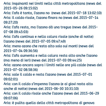
Aria: inquinanti nei limiti nella città metropolitana (news del
2015-05-26 09:15:02)
Aria: l’afa è tanta, l’ozono no (news del 2015-07-18 13:02:10)
Aria: il caldo risale, l’ozono finora no (news del 2015-07-14
09:27:20)
Aria: l’afa resta, ma l’ozono dà una tregua (news del 2015-
07-08 09:45:03)
Aria: l’afa continua e nella calura risale (anche di notte)
l’ozono (news del 2015-07-05 09:47:49)
Aria: meno ozono che resta alto solo sui monti (news del
2015-07-04 09:36:56)
Aria: l’afa aumenta e nella calura resta alto anche l’ozono
(ma meno di ieri) (news del 2015-07-03 09:44:25)
Aria: ozono ancora sopra i limiti nelle ore più calde (news del
2015-07-02 08:58:36)
Aria: sale il caldo e resta l’ozono (news del 2015-07-01
09:02:01)
Aria: con il caldo s’impenna l’ozono (e ai giovi resta alto
anche di notte) (news del 2015-06-30 10:31:10)
Aria: con il caldo risale anche l’ozono (news del 2015-06-29
09:07:06)
Aria: è pulita quella della città metropolitana di genova