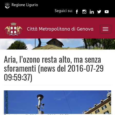
Regione Liguria
Seguici su:
Salta
al
Città Metropolitana di Genova
contenuto
Toggl
principale
navig
Aria, l’ozono resta alto, ma senza
sforamenti (news del 2016-07-29
09:59:37)