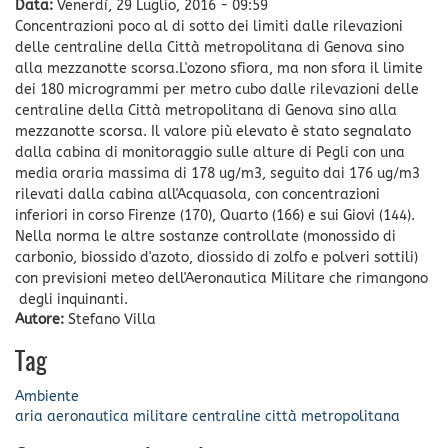
Data:
Venerdì, 29 Luglio, 2016 - 09:59
Concentrazioni poco al di sotto dei limiti dalle rilevazioni
delle centraline della Città metropolitana di Genova sino
alla mezzanotte scorsa.L'ozono sfiora, ma non sfora il limite
dei 180 microgrammi per metro cubo dalle rilevazioni delle
centraline della Città metropolitana di Genova sino alla
mezzanotte scorsa. Il valore più elevato è stato segnalato
dalla cabina di monitoraggio sulle alture di Pegli con una
media oraria massima di 178 ug/m3, seguito dai 176 ug/m3
rilevati dalla cabina all'Acquasola, con concentrazioni
inferiori in corso Firenze (170), Quarto (166) e sui Giovi (144).
Nella norma le altre sostanze controllate (monossido di
carbonio, biossido d'azoto, diossido di zolfo e polveri sottili)
con previsioni meteo dell'Aeronautica Militare che rimangono
degli inquinanti.
Autore:
Stefano Villa
Tag
Ambiente
aria
aeronautica militare
centraline
città metropolitana