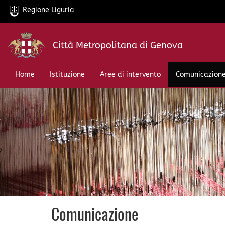
Regione Liguria
Salta
Città Metropolitana di Genova
al
contenuto
principale
Home
Istituzione
Aree di intervento
Comunicazion
Comunicazione