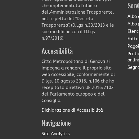
Serv
che implementato l'albero
dell'Amministrazione Trasparente,
Albo 
nel rispetto del "Decreto
Albo 
Trasparenza", (D.Lgs n.33/2013 e le
Elenc
sue modifiche con il D.Lgs
n.97/2016).
Fattu
PagoP
Accessibilità
Prati
onlin
Città Metropolitana di Genova si
Segna
impegna a rendere il proprio sito
web accessibile, conformemente al
D.lgs. 10 agosto 2018, n.106 che ha
recepito la direttiva UE 2016/2102
del Parlamento europeo e del
Consiglio.
Dichiarazione di Accessibilità
Navigazione
Site Analytics