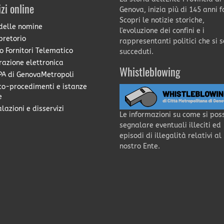
izi online
Genova, inizia più di 145 anni f
Scopri le notizie storiche,
delle nomine
l'evoluzione dei confini e i
pretorio
rappresentanti politici che si 
o Fornitori Telematico
succeduti.
razione elettronica
Whistleblowing
A di GenovaMetropoli
co-procedimenti e istanze
e
lazioni e disservizi
Le informazioni su come si pos
segnalare eventuali illeciti ed
episodi di illegalità relativi al
nostro Ente.