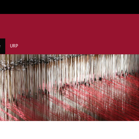
e
URP