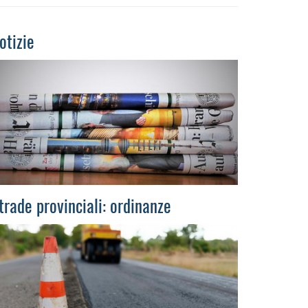
otizie
trade provinciali: ordinanze