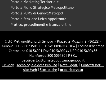
Portale Marketing Territoriale
Portale Piano Strategico Metropolitano
Portale PUMS di GenovaMetropoli
Portale Stazione Unica Appaltante
Pratico: procedimenti e istanze online
Città Metropolitana di Genova - Piazzale Mazzini 2 -16122 -
Genova | CF:80007350103 - P.Iva: 00949170104 | Codice IPA: cmge
Centralino 010 54991 Fax 010 5499244 URP 010 5499456
Num.Verde 800 509420 | P.E.C.:
pec@cert.cittametropolitana.genova.it
Privacy
|
Tecnologie e Accessibilità
|
Note Legali
|
Contatti per il
sito Web
|
Statistiche
|
area riservata