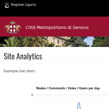
Regione Liguria
Salta
al
Città Metropolitana di Genova
contenuto
principale
Site Analytics
Example line chart:
Nodes / Comments / Votes / Users per day
6