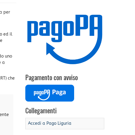
a per
o ed il
ne
do uno
e a
Pagamento con avviso
(RT) che
Collegamenti
ente
Accedi a Pago Liguria