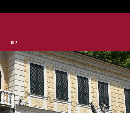
e
URP