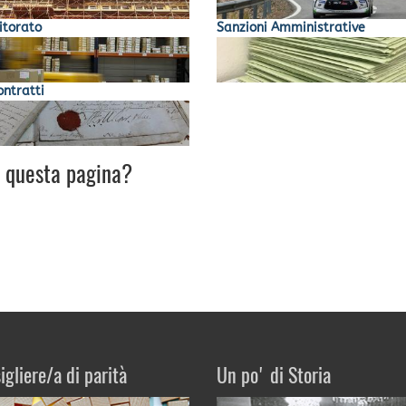
itorato
Sanzioni Amministrative
ontratti
u questa pagina?
igliere/a di parità
Un po' di Storia