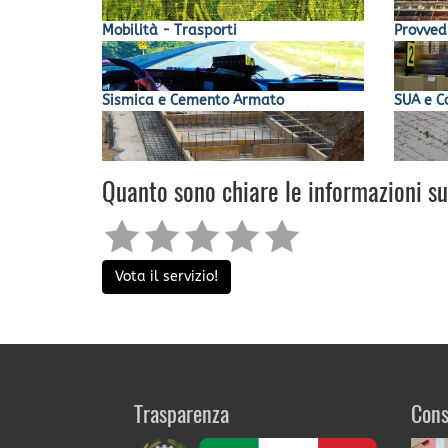
Mobilità - Trasporti
Provved
Sismica e Cemento Armato
SUA e C
Quanto sono chiare le informazioni s
Vota il servizio!
Trasparenza
Cons