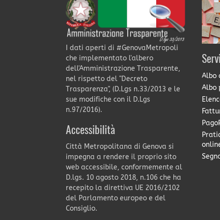
I dati aperti di #GenovaMetropoli
Serv
che implementato l'albero
dell'Amministrazione Trasparente,
Albo 
nel rispetto del "Decreto
Albo 
Trasparenza", (D.Lgs n.33/2013 e le
Elenc
sue modifiche con il D.Lgs
n.97/2016).
Fattu
PagoP
Accessibilità
Prati
onlin
Città Metropolitana di Genova si
Segna
impegna a rendere il proprio sito
web accessibile, conformemente al
D.lgs. 10 agosto 2018, n.106 che ha
recepito la direttiva UE 2016/2102
del Parlamento europeo e del
Consiglio.