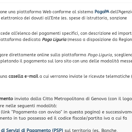
zione una piattaforma Web conforme al sistema
PagoPA
dell’Agenzi
 elettronico dei dovuti all’Ente (es. spese di istruttoria, sanzione
ccede all’elenco dei pagamenti specifici, con descrizione ed import
piattaforma dedicata
Pago Liguria
(messa a disposizione da Regio
agare direttamente online sulla piattaforma
Pago Liguria
, sceglien
mpletando il pagamento sul loro sito con una delle modalità mess
e una
casella e-mail
a cui verranno inviate le ricevute telematiche 
amento
inviato dalla Citta Metropolitana di Genova (con il logo
re nelle seguenti modalità:
(link "Pagamento con avviso" in questa pagina) e successivam
nto in tuo possesso ed il codice fiscale/partita iva a cui fa
 di Servizi di Pagamento (PSP)
sul territorio (es. Banche,