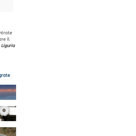
ntrate
re il
 Liguria
grate