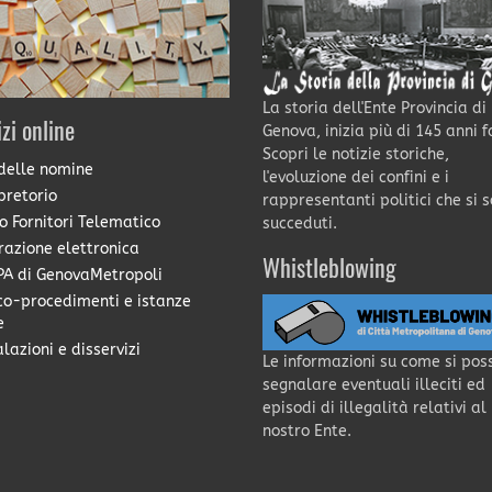
La storia dell'Ente Provincia di
izi online
Genova, inizia più di 145 anni f
Scopri le notizie storiche,
delle nomine
l'evoluzione dei confini e i
pretorio
rappresentanti politici che si 
o Fornitori Telematico
succeduti.
razione elettronica
Whistleblowing
A di GenovaMetropoli
co-procedimenti e istanze
e
lazioni e disservizi
Le informazioni su come si pos
segnalare eventuali illeciti ed
episodi di illegalità relativi al
nostro Ente.