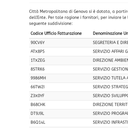
Città Metropolitana di Genova si è dotata, a partire
dell'Ente. Per tale ragione i fornitori, per inviare l
seguente suddivisione:
Codice Ufficio Fatturazione
Denominazione Un
90CV6Y
SEGRETERIA E DI
ATX8P5
SERVIZIO AFFARI 
1TXZEG
DIREZIONE AMBIE
8STRK6
SERVIZIO GESTION
9986MH
SERVIZIO TUTELA
66TW2I
SERVIZIO STRATEGI
Z3X0YF
SERVIZIO SVILUPP
B68CHK
DIREZIONE TERRIT
DT9J9L
SERVIZIO PROGRA
B6Q14L
SERVIZIO INFRAST