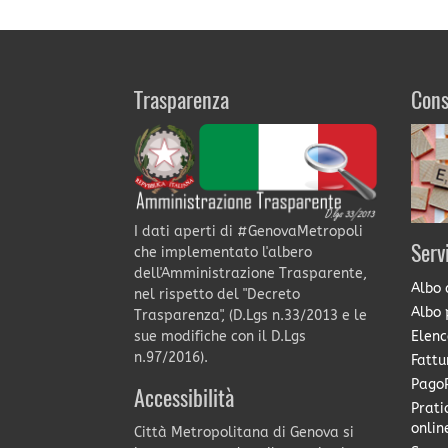
Trasparenza
Cons
I dati aperti di #GenovaMetropoli
Serv
che implementato l'albero
dell'Amministrazione Trasparente,
Albo 
nel rispetto del "Decreto
Albo 
Trasparenza", (D.Lgs n.33/2013 e le
Elenc
sue modifiche con il D.Lgs
n.97/2016).
Fattu
PagoP
Accessibilità
Prati
onlin
Città Metropolitana di Genova si