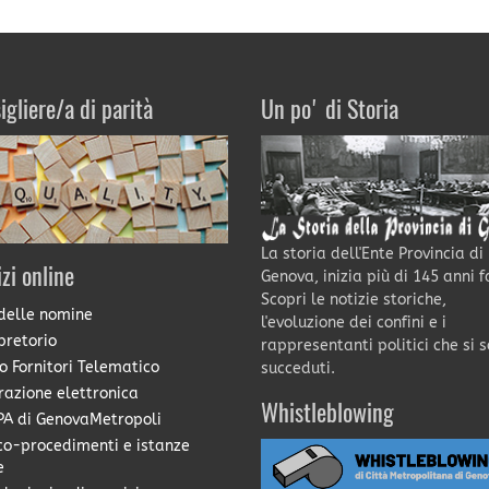
igliere/a di parità
Un po' di Storia
La storia dell'Ente Provincia di
izi online
Genova, inizia più di 145 anni f
Scopri le notizie storiche,
delle nomine
l'evoluzione dei confini e i
pretorio
rappresentanti politici che si 
o Fornitori Telematico
succeduti.
razione elettronica
Whistleblowing
A di GenovaMetropoli
co-procedimenti e istanze
e