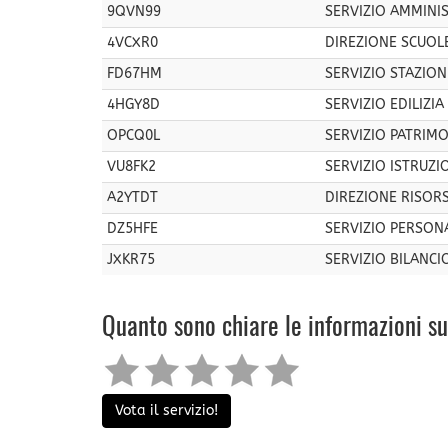
9QVN99
SERVIZIO AMMINI
4VCXR0
DIREZIONE SCUOLE
FD67HM
SERVIZIO STAZION
4HGY8D
SERVIZIO EDILIZIA
OPCQ0L
SERVIZIO PATRIM
VU8FK2
SERVIZIO ISTRUZI
A2YTDT
DIREZIONE RISOR
DZ5HFE
SERVIZIO PERSONA
JXKR75
SERVIZIO BILANCIO
Quanto sono chiare le informazioni s
Vota il servizio!