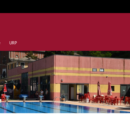
e
URP