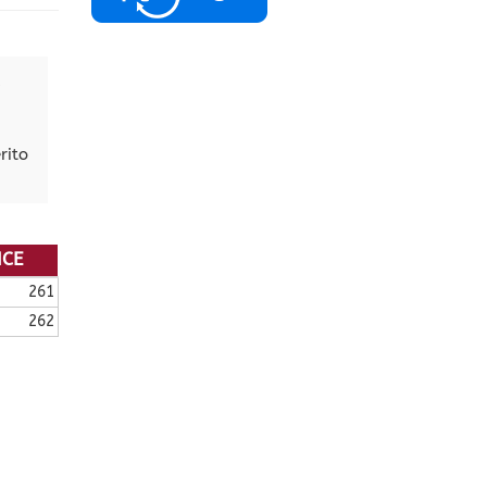
rito
ICE
261
262