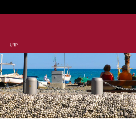
e
URP