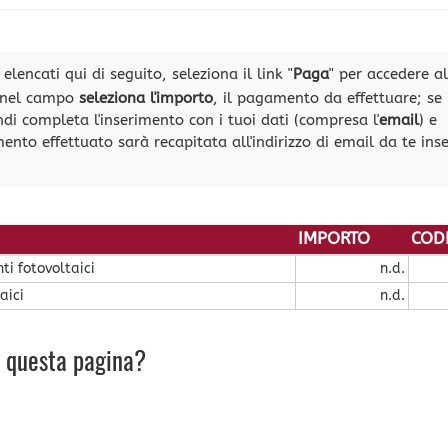
lencati qui di seguito, seleziona il link "
Paga
" per accedere al
, nel campo
seleziona l'importo
, il pagamento da effettuare; se
ndi completa l'inserimento con i tuoi dati (compresa l'
email
) e
ento effettuato sarà recapitata all'indirizzo di email da te inse
IMPORTO
COD
ti fotovoltaici
n.d.
aici
n.d.
u questa pagina?