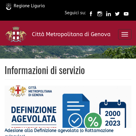
Regione Liguria
Seguici su:
Salta
al
Città Metropolitana di Genova
contenuto
Toggl
principale
navig
Informazioni di servizio
Adesione alla Definizione agevolata (o Rottamazione