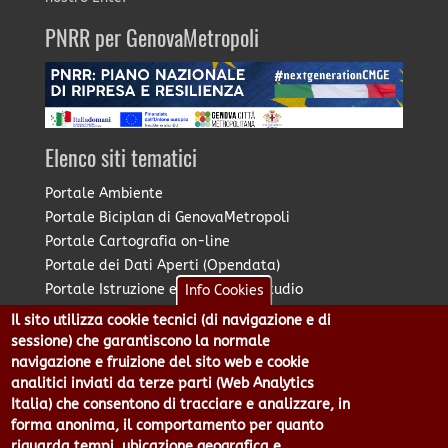
PNRR per GenovaMetropoli
Elenco siti tematici
Portale Ambiente
Portale Biciplan di GenovaMetropoli
Portale Cartografia on-line
Portale dei Dati Aperti (Opendata)
Portale Istruzione e Diritto allo Studio
Info Cookies
Portale Marketing Territoriale
Il sito utilizza cookie tecnici (di navigazione e di
Portale Piano Strategico Metropolitano
sessione) che garantiscono la normale
Portale PUMS di GenovaMetropoli
navigazione e fruizione del sito web e cookie
analitici inviati da terze parti (Web Analytics
Portale Stazione Unica Appaltante
Italia) che consentono di tracciare e analizzare, in
Pratico: procedimenti e istanze online
forma anonima, il comportamento per quanto
riguarda tempi, ubicazione geografica e