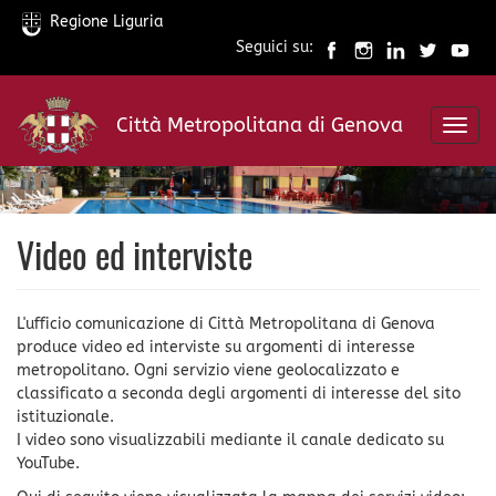
Regione Liguria
Seguici su:
Salta
al
Città Metropolitana di Genova
contenuto
Toggl
principale
navig
Video ed interviste
L'ufficio comunicazione di Città Metropolitana di Genova
produce video ed interviste su argomenti di interesse
metropolitano. Ogni servizio viene geolocalizzato e
classificato a seconda degli argomenti di interesse del sito
istituzionale.
I video sono visualizzabili mediante il canale dedicato su
YouTube.