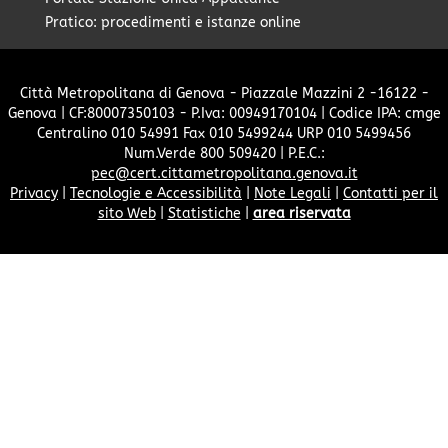
Pratico: procedimenti e istanze online
Città Metropolitana di Genova - Piazzale Mazzini 2 -16122 -
Genova | CF:80007350103 - P.Iva: 00949170104 | Codice IPA: cmge
Centralino 010 54991 Fax 010 5499244 URP 010 5499456
Num.Verde 800 509420 | P.E.C.:
pec@cert.cittametropolitana.genova.it
Privacy
|
Tecnologie e Accessibilità
|
Note Legali
|
Contatti per il
sito Web
|
Statistiche
|
area riservata