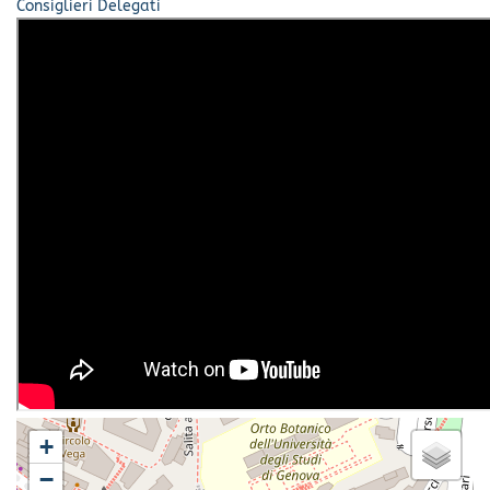
Consiglieri Delegati
+
−