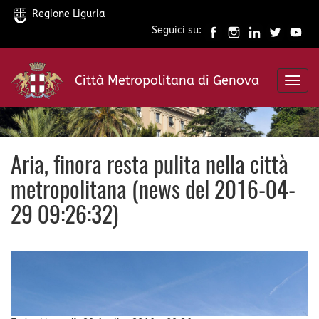
Regione Liguria
Seguici su:
Salta
al
Città Metropolitana di Genova
contenuto
Toggl
principale
navig
Aria, finora resta pulita nella città
metropolitana (news del 2016-04-
29 09:26:32)