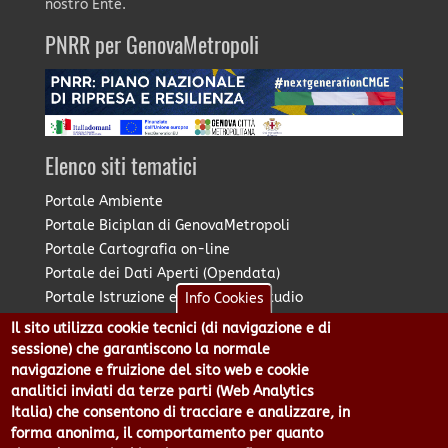
nostro Ente.
PNRR per GenovaMetropoli
Elenco siti tematici
Portale Ambiente
Portale Biciplan di GenovaMetropoli
Portale Cartografia on-line
Portale dei Dati Aperti (Opendata)
Portale Istruzione e Diritto allo Studio
Info Cookies
Portale Marketing Territoriale
Il sito utilizza cookie tecnici (di navigazione e di
Portale Piano Strategico Metropolitano
sessione) che garantiscono la normale
Portale PUMS di GenovaMetropoli
navigazione e fruizione del sito web e cookie
analitici inviati da terze parti (Web Analytics
Portale Stazione Unica Appaltante
Italia) che consentono di tracciare e analizzare, in
Pratico: procedimenti e istanze online
forma anonima, il comportamento per quanto