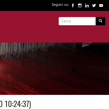
Seguici su:
Form
di
Cerca
ricerca
0 10:24:37)