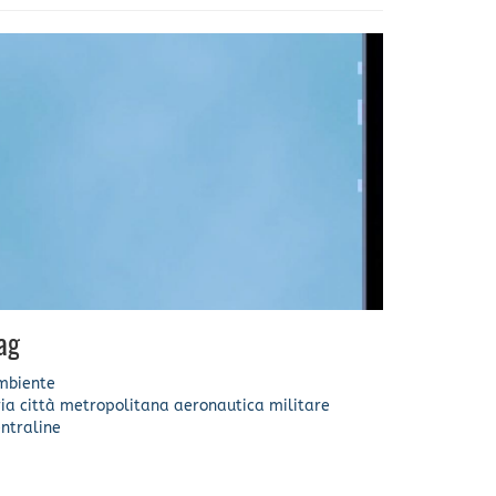
ag
mbiente
ia
città metropolitana
aeronautica militare
ntraline