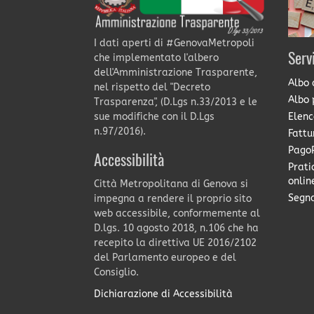
I dati aperti di #GenovaMetropoli
Serv
che implementato l'albero
dell'Amministrazione Trasparente,
Albo 
nel rispetto del "Decreto
Albo 
Trasparenza", (D.Lgs n.33/2013 e le
Elenc
sue modifiche con il D.Lgs
n.97/2016).
Fattu
PagoP
Accessibilità
Prati
onlin
Città Metropolitana di Genova si
Segna
impegna a rendere il proprio sito
web accessibile, conformemente al
D.lgs. 10 agosto 2018, n.106 che ha
recepito la direttiva UE 2016/2102
del Parlamento europeo e del
Consiglio.
Dichiarazione di Accessibilità