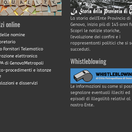
La storia dell'Ente Provincia di
izi online
Genova, inizia più di 145 anni f
Scopri le notizie storiche,
delle nomine
l'evoluzione dei confini e i
pretorio
rappresentanti politici che si 
o Fornitori Telematico
succeduti.
razione elettronica
Whistleblowing
A di GenovaMetropoli
co-procedimenti e istanze
e
lazioni e disservizi
Le informazioni su come si pos
segnalare eventuali illeciti ed
episodi di illegalità relativi al
nostro Ente.