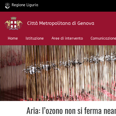
Regione Liguria
Salta
Città Metropolitana di Genova
al
contenuto
principale
Home
Istituzione
Aree di intervento
Comunicazion
Aria: l’ozono non si ferma n