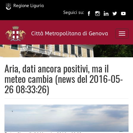
Regione Liguria
Seguici su:
Salta
al
Città Metropolitana di Genova
contenuto
Toggl
principale
navig
Aria, dati ancora positivi, ma il
meteo cambia (news del 2016-05-
26 08:33:26)