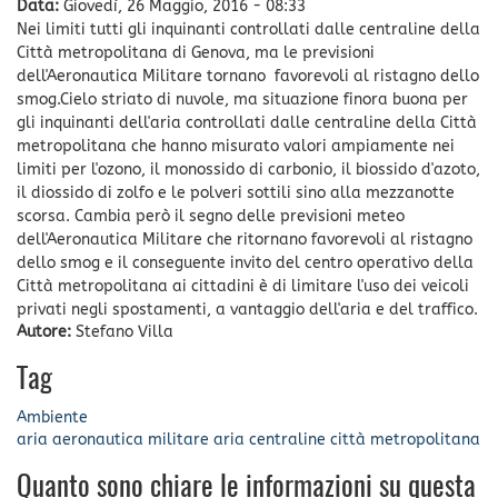
Data:
Giovedì, 26 Maggio, 2016 - 08:33
Nei limiti tutti gli inquinanti controllati dalle centraline della
Città metropolitana di Genova, ma le previsioni
dell'Aeronautica Militare tornano favorevoli al ristagno dello
smog.Cielo striato di nuvole, ma situazione finora buona per
gli inquinanti dell'aria controllati dalle centraline della Città
metropolitana che hanno misurato valori ampiamente nei
limiti per l'ozono, il monossido di carbonio, il biossido d'azoto,
il diossido di zolfo e le polveri sottili sino alla mezzanotte
scorsa. Cambia però il segno delle previsioni meteo
dell'Aeronautica Militare che ritornano favorevoli al ristagno
dello smog e il conseguente invito del centro operativo della
Città metropolitana ai cittadini è di limitare l'uso dei veicoli
privati negli spostamenti, a vantaggio dell'aria e del traffico.
Autore:
Stefano Villa
Tag
Ambiente
aria
aeronautica militare
aria
centraline
città metropolitana
Quanto sono chiare le informazioni su questa