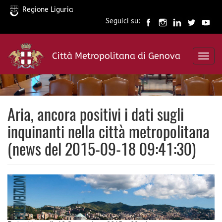
Regione Liguria
Seguici su:
Salta
al
Città Metropolitana di Genova
contenuto
Toggl
principale
navig
Aria, ancora positivi i dati sugli
inquinanti nella città metropolitana
(news del 2015-09-18 09:41:30)