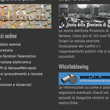
La storia dell'Ente Provincia di
izi online
Genova, inizia più di 145 anni f
Scopri le notizie storiche,
delle nomine
l'evoluzione dei confini e i
pretorio
rappresentanti politici che si 
o Fornitori Telematico
succeduti.
razione elettronica
Whistleblowing
A di GenovaMetropoli
co-procedimenti e istanze
e
lazioni e disservizi
Le informazioni su come si pos
segnalare eventuali illeciti ed
episodi di illegalità relativi al
nostro Ente.