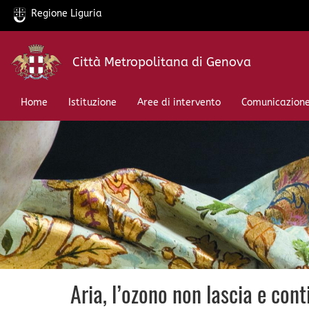
Regione Liguria
Salta
Città Metropolitana di Genova
al
contenuto
principale
Home
Istituzione
Aree di intervento
Comunicazion
Aria, l’ozono non lascia e co