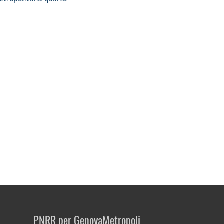
PNRR per GenovaMetropoli