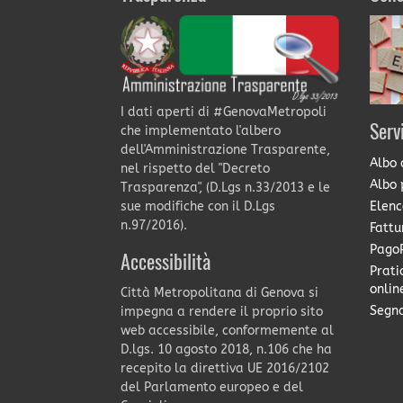
I dati aperti di #GenovaMetropoli
Serv
che implementato l'albero
dell'Amministrazione Trasparente,
Albo 
nel rispetto del "Decreto
Albo 
Trasparenza", (D.Lgs n.33/2013 e le
Elenc
sue modifiche con il D.Lgs
n.97/2016).
Fattu
PagoP
Accessibilità
Prati
onlin
Città Metropolitana di Genova si
Segna
impegna a rendere il proprio sito
web accessibile, conformemente al
D.lgs. 10 agosto 2018, n.106 che ha
recepito la direttiva UE 2016/2102
del Parlamento europeo e del