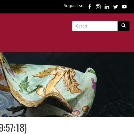
Seguici su:
Form
di
Cerca
ricerca
9:57:18)