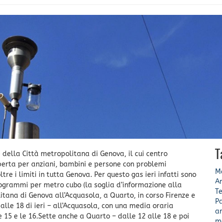
T
ne della Città metropolitana di Genova, il cui centro
 aperta per anziani, bambini e persone con problemi
Mo
tre i limiti in tutta Genova. Per questo gas ieri infatti sono
A
crogrammi per metro cubo (la soglia d’informazione alla
Te
itana di Genova all’Acquasola, a Quarto, in corso Firenze e
Pa
 alle 18 di ieri – all’Acquasola, con una media oraria
ar
15 e le 16.Sette anche a Quarto – dalle 12 alle 18 e poi
m