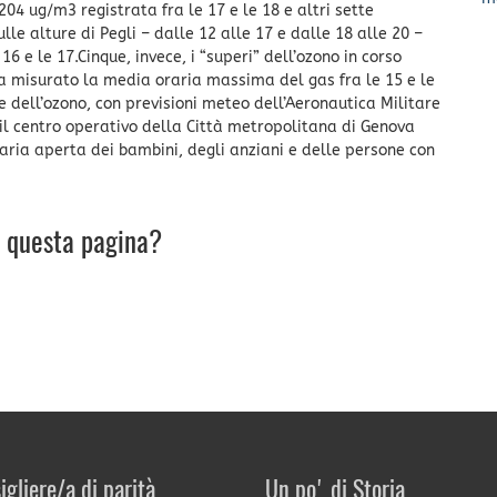
04 ug/m3 registrata fra le 17 e le 18 e altri sette
le alture di Pegli – dalle 12 alle 17 e dalle 18 alle 20 –
 e le 17.Cinque, invece, i “superi” dell’ozono in corso
a misurato la media oraria massima del gas fra le 15 e le
 dell’ozono, con previsioni meteo dell’Aeronautica Militare
, il centro operativo della Città metropolitana di Genova
l’aria aperta dei bambini, degli anziani e delle persone con
u questa pagina?
igliere/a di parità
Un po' di Storia