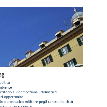
ag
bilità
mbiente
rritorio e Pianificazione urbanistica
ri opportunità
ia
aeronautica militare
pegli
centraline
città
etropolitana
quarto