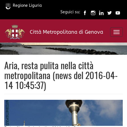
Regione Liguria
Seguici su:
Salta
al
Città Metropolitana di Genova
contenuto
Toggl
principale
navig
Aria, resta pulita nella città
metropolitana (news del 2016-04-
14 10:45:37)