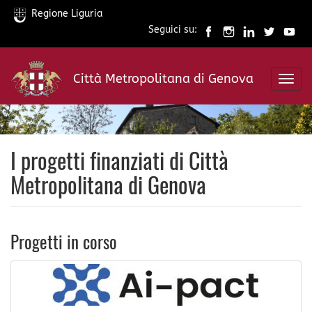
Regione Liguria
Seguici su:
Salta
al
Città Metropolitana di Genova
contenuto
Toggl
principale
navig
I progetti finanziati di Città
Metropolitana di Genova
Progetti in corso