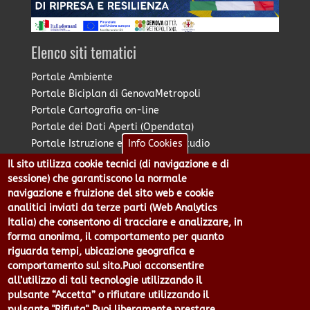
Elenco siti tematici
Portale Ambiente
Portale Biciplan di GenovaMetropoli
Portale Cartografia on-line
Portale dei Dati Aperti (Opendata)
Portale Istruzione e Diritto allo Studio
Info Cookies
Portale Marketing Territoriale
Il sito utilizza cookie tecnici (di navigazione e di
Portale Piano Strategico Metropolitano
sessione) che garantiscono la normale
Portale PUMS di GenovaMetropoli
navigazione e fruizione del sito web e cookie
analitici inviati da terze parti (Web Analytics
Portale Stazione Unica Appaltante
Italia) che consentono di tracciare e analizzare, in
Pratico: procedimenti e istanze online
forma anonima, il comportamento per quanto
riguarda tempi, ubicazione geografica e
comportamento sul sito.Puoi acconsentire
Città Metropolitana di Genova - Piazzale Mazzini 2 -16122 -
all’utilizzo di tali tecnologie utilizzando il
Genova | CF:80007350103 - P.Iva: 00949170104 | Codice IPA: cmge
pulsante “Accetta” o rifiutare utilizzando il
Centralino 010 54991 Fax 010 5499244 URP 010 5499456
pulsante "Rifiuta". Puoi liberamente prestare,