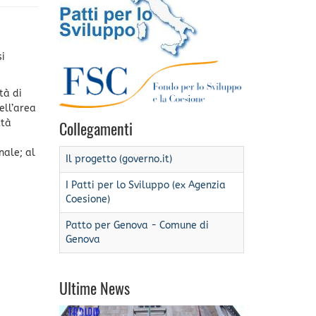
si
tà di
ell’area
ttà
Collegamenti
nale; al
Il progetto (governo.it)
I Patti per lo Sviluppo (ex Agenzia
Coesione)
Patto per Genova - Comune di
Genova
Ultime News