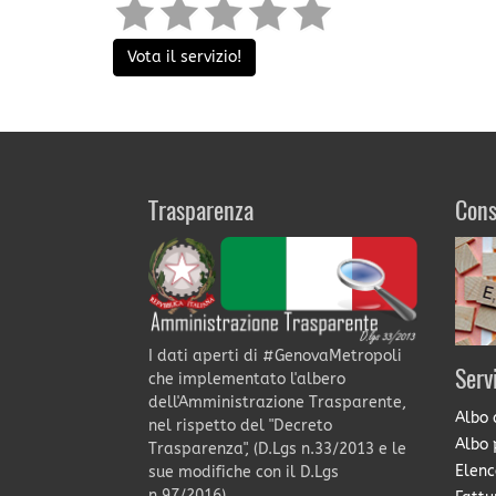
Vota il servizio!
Trasparenza
Cons
I dati aperti di #GenovaMetropoli
Serv
che implementato l'albero
dell'Amministrazione Trasparente,
Albo 
nel rispetto del "Decreto
Albo 
Trasparenza", (D.Lgs n.33/2013 e le
Elenc
sue modifiche con il D.Lgs
n.97/2016).