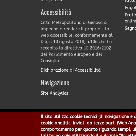
Fattu
PagoP
Accessibilità
Prati
onlin
Città Metropolitana di Genova si
Segna
impegna a rendere il proprio sito
web accessibile, conformemente al
D.lgs. 10 agosto 2018, n.106 che ha
recepito la direttiva UE 2016/2102
del Parlamento europeo e del
Consiglio.
Dichiarazione di Accessibilità
Navigazione
Site Analytics
Il sito utilizza cookie tecnici (di navigazione 
Città Metropolitana di Genov
cookie analitici inviati da terze parti (Web An
Centralino 010 54991 Fax 010
comportamento per quanto riguarda tempi, ubic
Privacy
|
Tecnolog
tali tecnologie utilizzando il pulsante “Accetta