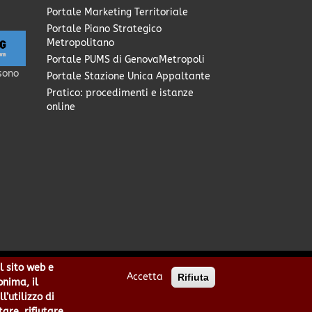
Portale Marketing Territoriale
Portale Piano Strategico
Metropolitano
Portale PUMS di GenovaMetropoli
sono
Portale Stazione Unica Appaltante
Pratico: procedimenti e istanze
online
l sito web e
Accetta
Rifiuta
0949170104 | Codice IPA: cmge
onima, il
cittametropolitana.genova.it
’utilizzo di
he
|
area riservata
tare, rifiutare