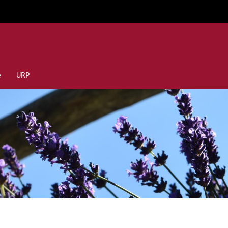
e
URP