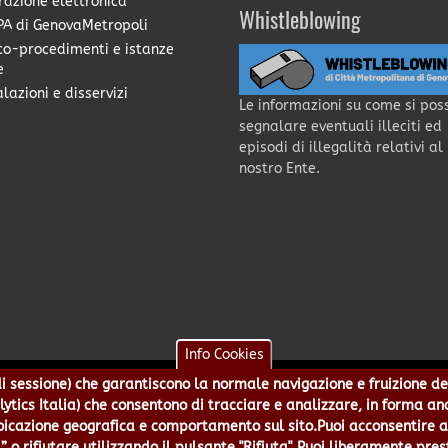
razione elettronica
Whistleblowing
A di GenovaMetropoli
co-procedimenti e istanze
e
lazioni e disservizi
Le informazioni su come si pos
segnalare eventuali illeciti ed
episodi di illegalità relativi al
nostro Ente.
Info Cookies
e di sessione) che garantiscono la normale navigazione e fruizione de
a - Piazzale Mazzini 2 -16122 - Genova | CF:80007350103 - P.Iva: 0
alytics Italia) che consentono di tracciare e analizzare, in forma an
 5499244 URP 010 5499456 Num.Verde 800 509420 | P.E.C.:
pec@cert.
azione geografica e comportamento sul sito.Puoi acconsentire all
ie e Accessibilità
|
Note Legali
|
Contatti per il sito Web
|
Statistic
” o rifiutare utilizzando il pulsante "Rifiuta". Puoi liberamente pres