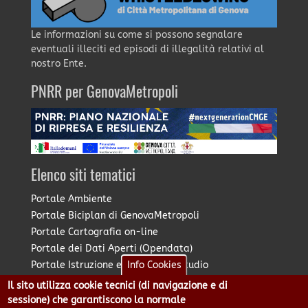
Le informazioni su come si possono segnalare
eventuali illeciti ed episodi di illegalità relativi al
nostro Ente.
PNRR per GenovaMetropoli
Elenco siti tematici
Portale Ambiente
Portale Biciplan di GenovaMetropoli
Portale Cartografia on-line
Portale dei Dati Aperti (Opendata)
Portale Istruzione e Diritto allo Studio
Info Cookies
Portale Marketing Territoriale
Il sito utilizza cookie tecnici (di navigazione e di
Portale Piano Strategico Metropolitano
sessione) che garantiscono la normale