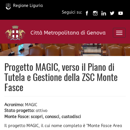
Regione Liguria
Seguici su:
Salta
al
Città Metropolitana di Genova
contenuto
Toggl
principale
navig
Progetto MAGIC, verso il Piano di
Tutela e Gestione della ZSC Monte
Fasce
Acronimo:
MAGIC
Stato progetto:
attivo
Monte Fasce: scopri, conosci, custodisci
Il progetto MAGIC, il cui nome completo è "Monte Fasce Area