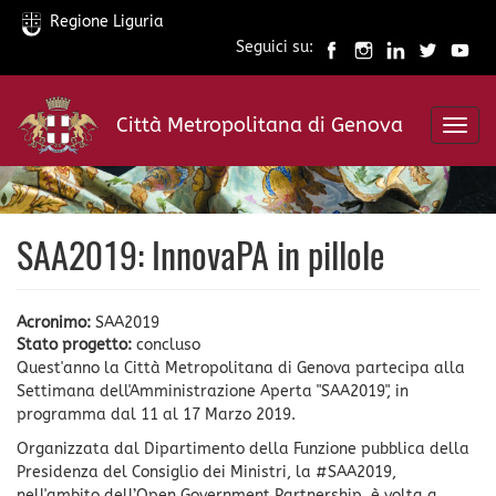
Regione Liguria
Seguici su:
Salta
al
Città Metropolitana di Genova
contenuto
Toggl
principale
navig
SAA2019: InnovaPA in pillole
Acronimo:
SAA2019
Stato progetto:
concluso
Quest'anno la Città Metropolitana di Genova partecipa alla
Settimana dell'Amministrazione Aperta "SAA2019", in
programma dal 11 al 17 Marzo 2019.
Organizzata dal Dipartimento della Funzione pubblica della
Presidenza del Consiglio dei Ministri, la #SAA2019,
nell'ambito dell’Open Government Partnership, è volta a