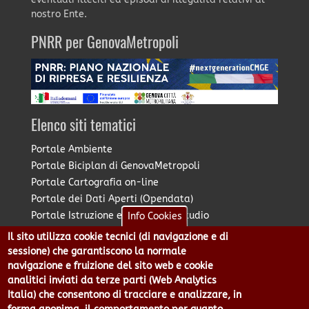
nostro Ente.
PNRR per GenovaMetropoli
Elenco siti tematici
Portale Ambiente
Portale Biciplan di GenovaMetropoli
Portale Cartografia on-line
Portale dei Dati Aperti (Opendata)
Portale Istruzione e Diritto allo Studio
Info Cookies
Portale Marketing Territoriale
Il sito utilizza cookie tecnici (di navigazione e di
Portale Piano Strategico Metropolitano
sessione) che garantiscono la normale
Portale PUMS di GenovaMetropoli
navigazione e fruizione del sito web e cookie
analitici inviati da terze parti (Web Analytics
Portale Stazione Unica Appaltante
Italia) che consentono di tracciare e analizzare, in
Pratico: procedimenti e istanze online