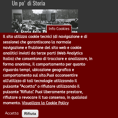
Un po' di Storia
Info Cookies
Il sito utilizza cookie tecnici (di navigazione e di
La storia dell'Ente Provincia di Genova, inizia più di
sessione) che garantiscono la normale
145 anni fa. Scopri le notizie storiche, l'evoluzione
navigazione e fruizione del sito web e cookie
dei confini e i rappresentanti politici che si sono
analitici inviati da terze parti (Web Analytics
succeduti.
Italia) che consentono di tracciare e analizzare, in
forma anonima, il comportamento per quanto
Whistleblowing
riguarda tempi, ubicazione geografica e
comportamento sul sito.Puoi acconsentire
all’utilizzo di tali tecnologie utilizzando il
pulsante “Accetta” o rifiutare utilizzando il
pulsante "Rifiuta". Puoi liberamente prestare,
Le informazioni su come si possono segnalare
rifiutare o revocare il tuo consenso, in qualsiasi
eventuali illeciti ed episodi di illegalità relativi al
momento.
Visualizza la Cookie Policy
nostro Ente.
Accetta
Rifiuta
PNRR per GenovaMetropoli