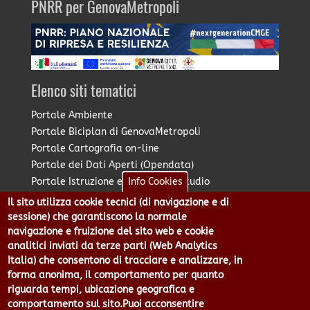
PNRR per GenovaMetropoli
Elenco siti tematici
Portale Ambiente
Portale Biciplan di GenovaMetropoli
Portale Cartografia on-line
Portale dei Dati Aperti (Opendata)
Portale Istruzione e Diritto allo Studio
Info Cookies
Portale Marketing Territoriale
Il sito utilizza cookie tecnici (di navigazione e di
Portale Piano Strategico Metropolitano
sessione) che garantiscono la normale
Portale PUMS di GenovaMetropoli
navigazione e fruizione del sito web e cookie
analitici inviati da terze parti (Web Analytics
Portale Stazione Unica Appaltante
Italia) che consentono di tracciare e analizzare, in
Pratico: procedimenti e istanze online
forma anonima, il comportamento per quanto
riguarda tempi, ubicazione geografica e
comportamento sul sito.Puoi acconsentire