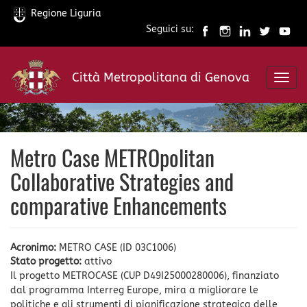
Regione Liguria
Seguici su:
Salta
al
Città Metropolitana di Genova
contenuto
Toggl
principale
navig
Metro Case METROpolitan
Collaborative Strategies and
comparative Enhancements
Acronimo:
METRO CASE (ID 03C1006)
Stato progetto:
attivo
Il progetto METROCASE (CUP D49I25000280006), finanziato
dal programma Interreg Europe, mira a migliorare le
politiche e gli strumenti di pianificazione strategica delle