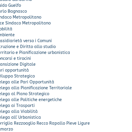
uido Guelfo
arlo Bagnasco
indaco Metropolitano
ice Sindaco Metropolitano
bilità
mbiente
ssidiarietà verso i Comuni
truzione e Diritto allo studio
rritorio e Pianificazione urbanistica
ncorsi e tirocini
ansizione Digitale
ri opportunità
iluppo Strategico
elega alle Pari Opportunità
lega alla Pianificazione Territoriale
lega al Piano Strategico
lega alle Politiche energetiche
lega ai Trasporti
lega alla Viabilità
lega all' Urbanistica
rriglia
Rezzoaglio
Recco
Rapallo
Pieve Ligure
umarzo