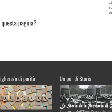
a
ed
se
u questa pagina?
igliere/a di parità
Un po' di Storia
La storia dell'Ente Provincia di