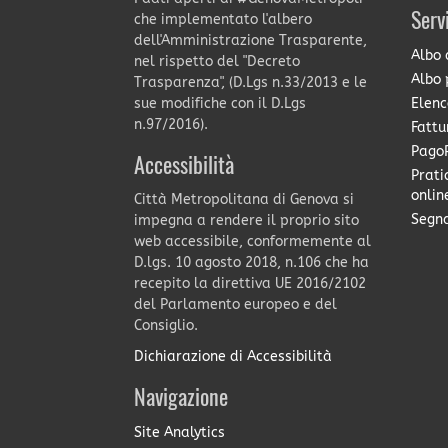
Serv
che implementato l'albero
dell'Amministrazione Trasparente,
Albo 
nel rispetto del "Decreto
Albo 
Trasparenza", (D.Lgs n.33/2013 e le
Elenc
sue modifiche con il D.Lgs
n.97/2016).
Fattu
PagoP
Accessibilità
Prati
onlin
Città Metropolitana di Genova si
Segna
impegna a rendere il proprio sito
web accessibile, conformemente al
D.lgs. 10 agosto 2018, n.106 che ha
recepito la direttiva UE 2016/2102
del Parlamento europeo e del
Consiglio.
Dichiarazione di Accessibilità
Navigazione
Site Analytics