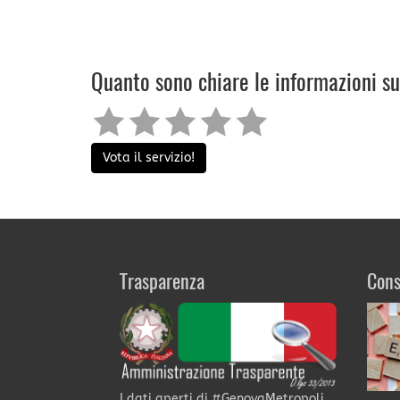
Quanto sono chiare le informazioni s
Vota il servizio!
Trasparenza
Cons
I dati aperti di #GenovaMetropoli