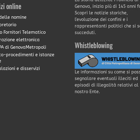
izi online
Genova, inizia più di 145 anni f
Scopri le notizie storiche,
delle nomine
l'evoluzione dei confini e i
pretorio
rappresentanti politici che si 
o Fornitori Telematico
succeduti.
razione elettronica
Whistleblowing
A di GenovaMetropoli
co-procedimenti e istanze
e
lazioni e disservizi
Le informazioni su come si pos
segnalare eventuali illeciti ed
episodi di illegalità relativi al
nostro Ente.