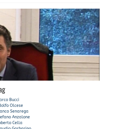
ag
arco Bucci
dolfo Olcese
ranco Senarega
tefano Anzalone
oberto Cella
laudio Garbarino