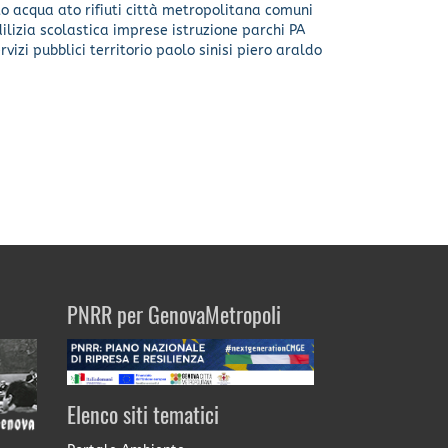
to acqua
ato rifiuti
città metropolitana
comuni
ilizia scolastica
imprese
istruzione
parchi
PA
rvizi pubblici
territorio
paolo sinisi
piero araldo
PNRR per GenovaMetropoli
Elenco siti tematici