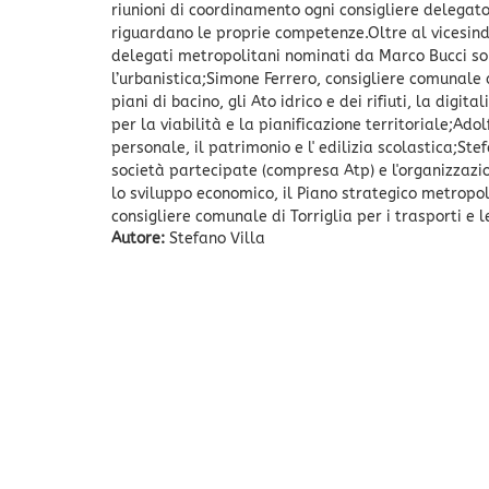
riunioni di coordinamento ogni consigliere delegat
riguardano le proprie competenze.Oltre al vicesinda
delegati metropolitani nominati da Marco Bucci sono
l’urbanistica;Simone Ferrero, consigliere comunale di
piani di bacino, gli Ato idrico e dei rifiuti, la dig
per la viabilità e la pianificazione territoriale;Adol
personale, il patrimonio e l' edilizia scolastica;St
società partecipate (compresa Atp) e l'organizzazi
lo sviluppo economico, il Piano strategico metropoli
consigliere comunale di Torriglia per i trasporti e 
Autore:
Stefano Villa