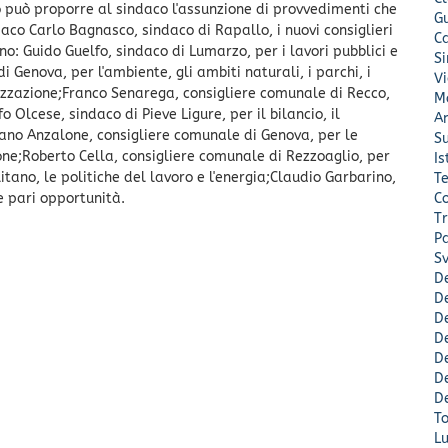
o può proporre al sindaco l'assunzione di provvedimenti che
G
co Carlo Bagnasco, sindaco di Rapallo, i nuovi consiglieri
C
: Guido Guelfo, sindaco di Lumarzo, per i lavori pubblici e
S
 Genova, per l'ambiente, gli ambiti naturali, i parchi, i
V
italizzazione;Franco Senarega, consigliere comunale di Recco,
Mo
fo Olcese, sindaco di Pieve Ligure, per il bilancio, il
A
efano Anzalone, consigliere comunale di Genova, per le
Su
one;Roberto Cella, consigliere comunale di Rezzoaglio, per
Is
tano, le politiche del lavoro e l'energia;Claudio Garbarino,
Te
le pari opportunità.
Co
Tr
Pa
Sv
D
De
De
De
De
De
De
To
L