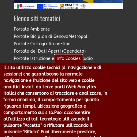
Elenco siti tematici
Portale Ambiente
Portale Biciplan di GenovaMetropoli
Portale Cartografia on-line
Portale dei Dati Aperti (Opendata)
Portale Istruzione e Diritto allo Studio
Info Cookies
Portale Marketing Territoriale
Il sito utilizza cookie tecnici (di navigazione e di
Portale Piano Strategico Metropolitano
sessione) che garantiscono la normale
Portale PUMS di GenovaMetropoli
navigazione e fruizione del sito web e cookie
analitici inviati da terze parti (Web Analytics
Portale Stazione Unica Appaltante
Italia) che consentono di tracciare e analizzare, in
Pratico: procedimenti e istanze online
forma anonima, il comportamento per quanto
riguarda tempi, ubicazione geografica e
comportamento sul sito.Puoi acconsentire
Città Metropolitana di Genova - Piazzale Mazzini 2 -16122 -
all’utilizzo di tali tecnologie utilizzando il
Genova | CF:80007350103 - P.Iva: 00949170104 | Codice IPA: cmge
pulsante “Accetta” o rifiutare utilizzando il
Centralino 010 54991 Fax 010 5499244 URP 010 5499456
pulsante "Rifiuta". Puoi liberamente prestare,
Num.Verde 800 509420 | P.E.C.: