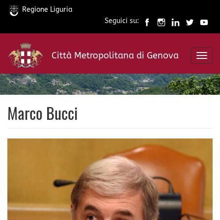
Regione Liguria
Seguici su:
Salta
al
Città Metropolitana di Genova
contenuto
Toggl
principale
navig
Marco Bucci