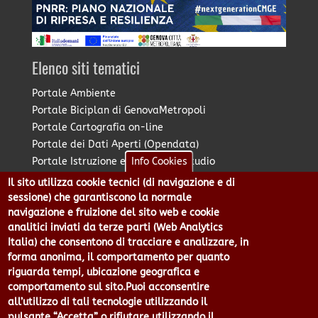
Elenco siti tematici
Portale Ambiente
Portale Biciplan di GenovaMetropoli
Portale Cartografia on-line
Portale dei Dati Aperti (Opendata)
Portale Istruzione e Diritto allo Studio
Info Cookies
Portale Marketing Territoriale
Il sito utilizza cookie tecnici (di navigazione e di
Portale Piano Strategico Metropolitano
sessione) che garantiscono la normale
Portale PUMS di GenovaMetropoli
navigazione e fruizione del sito web e cookie
analitici inviati da terze parti (Web Analytics
Portale Stazione Unica Appaltante
Italia) che consentono di tracciare e analizzare, in
Pratico: procedimenti e istanze online
forma anonima, il comportamento per quanto
riguarda tempi, ubicazione geografica e
comportamento sul sito.Puoi acconsentire
Città Metropolitana di Genova - Piazzale Mazzini 2 -16122 -
all’utilizzo di tali tecnologie utilizzando il
Genova | CF:80007350103 - P.Iva: 00949170104 | Codice IPA: cmge
pulsante “Accetta” o rifiutare utilizzando il