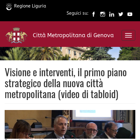
Regione Liguria
Seguici su:
Salta
al
Città Metropolitana di Genova
contenuto
Toggl
principale
navig
Visione e interventi, il primo piano
strategico della nuova città
metropolitana (video di tabloid)