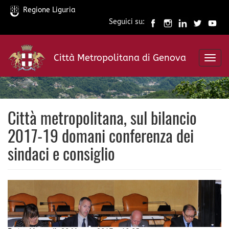
Regione Liguria
Seguici su:
Salta
al
Città Metropolitana di Genova
contenuto
Toggl
principale
navig
Città metropolitana, sul bilancio
2017-19 domani conferenza dei
sindaci e consiglio