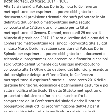
Data:
Martedì, 28 Marzo, 2017 - 10:05
Alle 15 si riunirà a Palazzo Doria Spinola la Conferenza
metropolitana per esprimere il parere obbligatorio sul
documento di previsione triennale che sarà poi votato in via
definitiva dal Consiglio metropolitano nella seduta
convocata alle 17.Giornata di bilancio per la Città
metropolitana di Genova. Domani, mercoledì 29 marzo, il
bilancio di previsione 2017-19 sarà all'ordine del giorno della
Conferenza metropolitana (dei sindaci) convocata alle 15 dal
sindaco Marco Doria nel salone consiliare di Palazzo Doria
Spinola per esprimere il parere obbligatorio sul documento
triennale di programmazione economica e finanziaria che poi
sarà votato definitivamente dal Consiglio metropolitano,
convocato alle 17.Oltre alla delibera del bilancio, presentata
dal consigliere delegato Alfonso Gioia, la Conferenza
metropolitana si esprimerà anche sul rendiconto 2016 della
gestione finanziaria, economica e patrimoniale dell'Ente e poi
sulla modifica all'articolo 19 dello Statuto metropolitano,
presentata dal sindaco Doria, che inserisce fra le
competenze della Conferenza dei sindaci anche il parere
obbligatorio sugli atti di programmazione dell'ATO per il
servizio idrico integrato, in particolare sul piano degli