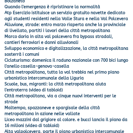
Bolzaneto
Quando l’emergenza è ripristinare la normalità
Atp Esercizio istituisce un servizio gratuito navette dedicato
agli studenti residenti nella Valle Stura e nella Val Polcevera
Alluvione, strade: entro marzo riaperta anche la provinciale
di livellato, partiti i lavori della città metropolitana
Marco doria in alta val polcevera fra bypass stradali,
cantieri ferroviari e danni alluvionali
Sviluppo economico e digitalizzazione, la città metropolitana
sosterrà i comuni
Cicloturismo: domenica il raduno nazionale con 700 bici lungo
l’anello casella-genova-casella
Città metropolitana, tutta la val trebbia nel primo piano
urbanistico intercomunale della Liguria
Scuole, bus, migranti: la città metropolitana aiuta
l’entroterra (video di tabloid)
Città metropolitana, via a cinque nuovi interventi per le
strade
Maltempo, spazzaneve e spargisale della città
metropolitana in azione nelle vallate
Liceo mazzini dal grigiore al colore. e bucci lancia il piano da
16 milioni (video di tabloid)
Alta valpolcevera, parte il piano urbanistico intercomunale