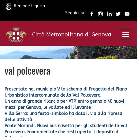
Regione Liguria
Seguici su:
Salta
al
Città Metropolitana di Genova
contenuto
Toggl
principale
navig
val polcevera
Presentato nel municipio V lo schema di Progetto del Piano
Urbanistico Intercomunale della Val Polcevera
Un anno di grande rilancio per ATP, entro gennaio 40 nuovi
mezzi per Genova, le vallate ed il levante
Villa Serra: una festa-simbolo ha dato il via alla ripresa
delle attività
Ponte Morandi. Nuovi bus navetta per gli studenti della Val
Polcevera. Fondamentale che resti aperto il deposito di