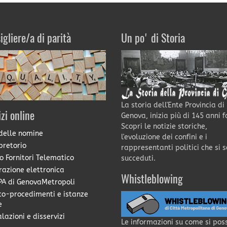
igliere/a di parità
Un po' di Storia
La storia dell'Ente Provincia di
izi online
Genova, inizia più di 145 anni f
Scopri le notizie storiche,
delle nomine
l'evoluzione dei confini e i
pretorio
rappresentanti politici che si 
o Fornitori Telematico
succeduti.
razione elettronica
Whistleblowing
A di GenovaMetropoli
co-procedimenti e istanze
e
lazioni e disservizi
Le informazioni su come si pos