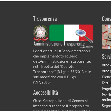
Trasparenza
Cons
I dati aperti di #GenovaMetropoli
Serv
che implementato l'albero
dell'Amministrazione Trasparente,
Albo 
nel rispetto del "Decreto
Albo 
Trasparenza", (D.Lgs n.33/2013 e le
Elenc
sue modifiche con il D.Lgs
n.97/2016).
Fattu
PagoP
Accessibilità
Prati
onlin
Città Metropolitana di Genova si
Segna
impegna a rendere il proprio sito