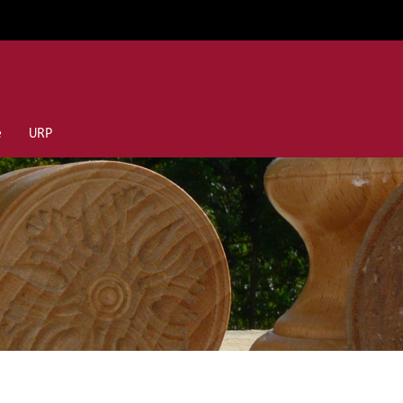
e
URP