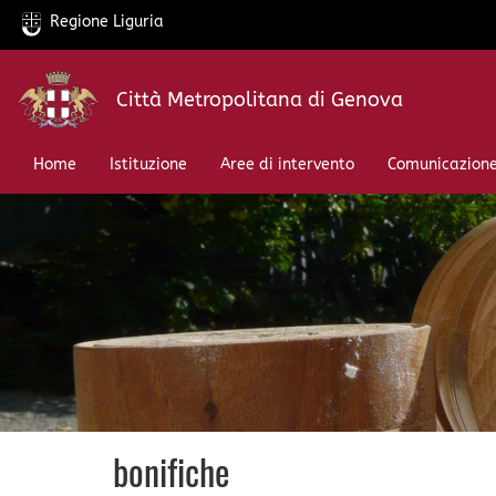
Regione Liguria
Salta
Città Metropolitana di Genova
al
contenuto
principale
Home
Istituzione
Aree di intervento
Comunicazion
bonifiche