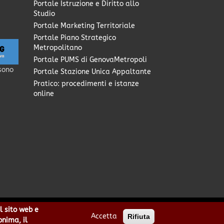
Portale Istruzione e Diritto allo
Studio
Portale Marketing Territoriale
Portale Piano Strategico
Metropolitano
Portale PUMS di GenovaMetropoli
sono
Portale Stazione Unica Appaltante
Pratico: procedimenti e istanze
online
l sito web e
Accetta
Rifiuta
0949170104 | Codice IPA: cmge
onima, il