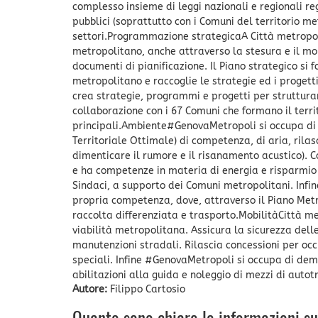
complesso insieme di leggi nazionali e regionali rego
pubblici (soprattutto con i Comuni del territorio me
settori.Programmazione strategicaA Città metropoli
metropolitano, anche attraverso la stesura e il mon
documenti di pianificazione. Il Piano strategico si 
metropolitano e raccoglie le strategie ed i progett
crea strategie, programmi e progetti per strutturare
collaborazione con i 67 Comuni che formano il terri
principali.Ambiente#GenovaMetropoli si occupa di a
Territoriale Ottimale) di competenza, di aria, rila
dimenticare il rumore e il risanamento acustico). Co
e ha competenze in materia di energia e risparmio e
Sindaci, a supporto dei Comuni metropolitani. Infine
propria competenza, dove, attraverso il Piano Metrop
raccolta differenziata e trasporto.MobilitàCittà m
viabilità metropolitana. Assicura la sicurezza del
manutenzioni stradali. Rilascia concessioni per occup
speciali. Infine #GenovaMetropoli si occupa di dem
abilitazioni alla guida e noleggio di mezzi di autot
Autore:
Filippo Cartosio