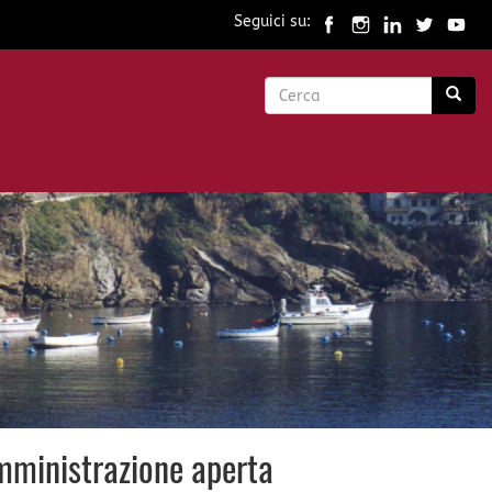
Seguici su:
Form
di
Cerca
ricerca
 amministrazione aperta