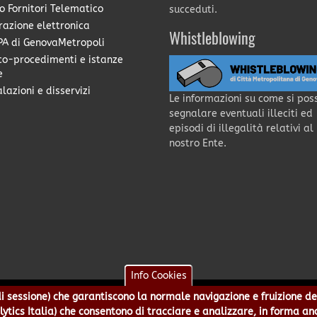
o Fornitori Telematico
succeduti.
razione elettronica
Whistleblowing
A di GenovaMetropoli
co-procedimenti e istanze
e
lazioni e disservizi
Le informazioni su come si pos
segnalare eventuali illeciti ed
episodi di illegalità relativi al
nostro Ente.
Info Cookies
e di sessione) che garantiscono la normale navigazione e fruizione de
a - Piazzale Mazzini 2 -16122 - Genova | CF:80007350103 - P.Iva: 0
alytics Italia) che consentono di tracciare e analizzare, in forma an