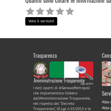
Quanto sono chiare le informazioni s
Vota il servizio!
Trasparenza
Cons
I dati aperti di #GenovaMetropoli
Serv
che implementato l'albero
dell'Amministrazione Trasparente,
Albo 
nel rispetto del "Decreto
Albo 
Trasparenza", (D.Lgs n.33/2013 e le