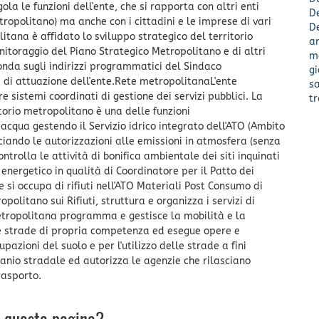
la le funzioni dell'ente, che si rapporta con altri enti
De
tropolitano) ma anche con i cittadini e le imprese di vari
De
tana è affidato lo sviluppo strategico del territorio
ar
itoraggio del Piano Strategico Metropolitano e di altri
m
fonda sugli indirizzi programmatici del Sindaco
g
i di attuazione dell'ente.Rete metropolitanaL'ente
s
 sistemi coordinati di gestione dei servizi pubblici. La
t
torio metropolitano è una delle funzioni
cqua gestendo il Servizio idrico integrato dell'ATO (Ambito
sciando le autorizzazioni alle emissioni in atmosfera (senza
ntrolla le attività di bonifica ambientale dei siti inquinati
nergetico in qualità di Coordinatore per il Patto dei
 si occupa di rifiuti nell'ATO Materiali Post Consumo di
olitano sui Rifiuti, struttura e organizza i servizi di
etropolitana programma e gestisce la mobilità e la
le strade di propria competenza ed esegue opere e
azioni del suolo e per l'utilizzo delle strade a fini
anio stradale ed autorizza le agenzie che rilasciano
rasporto.