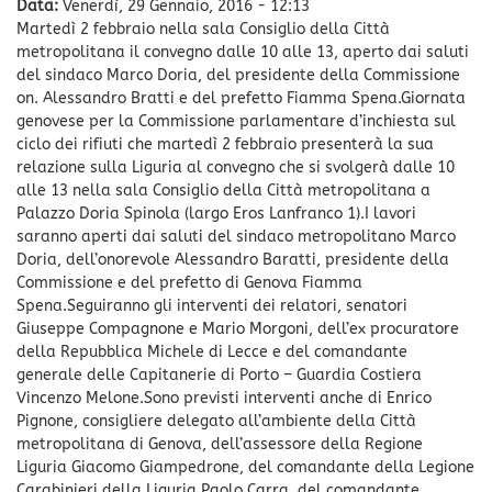
Data:
Venerdì, 29 Gennaio, 2016 - 12:13
Martedì 2 febbraio nella sala Consiglio della Città
metropolitana il convegno dalle 10 alle 13, aperto dai saluti
del sindaco Marco Doria, del presidente della Commissione
on. Alessandro Bratti e del prefetto Fiamma Spena.Giornata
genovese per la Commissione parlamentare d’inchiesta sul
ciclo dei rifiuti che martedì 2 febbraio presenterà la sua
relazione sulla Liguria al convegno che si svolgerà dalle 10
alle 13 nella sala Consiglio della Città metropolitana a
Palazzo Doria Spinola (largo Eros Lanfranco 1).I lavori
saranno aperti dai saluti del sindaco metropolitano Marco
Doria, dell’onorevole Alessandro Baratti, presidente della
Commissione e del prefetto di Genova Fiamma
Spena.Seguiranno gli interventi dei relatori, senatori
Giuseppe Compagnone e Mario Morgoni, dell’ex procuratore
della Repubblica Michele di Lecce e del comandante
generale delle Capitanerie di Porto – Guardia Costiera
Vincenzo Melone.Sono previsti interventi anche di Enrico
Pignone, consigliere delegato all’ambiente della Città
metropolitana di Genova, dell’assessore della Regione
Liguria Giacomo Giampedrone, del comandante della Legione
Carabinieri della Liguria Paolo Carra, del comandante