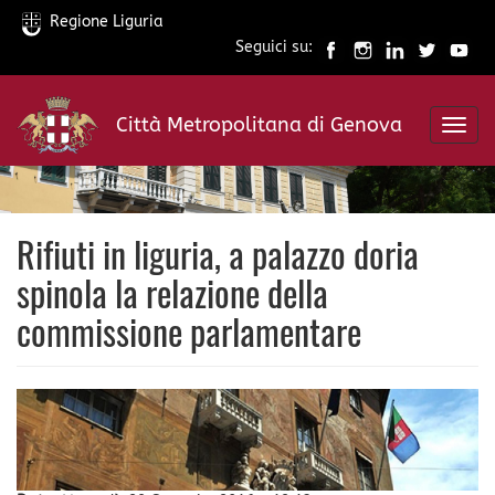
Regione Liguria
Seguici su:
Salta
al
Città Metropolitana di Genova
contenuto
Toggl
principale
navig
Rifiuti in liguria, a palazzo doria
spinola la relazione della
commissione parlamentare