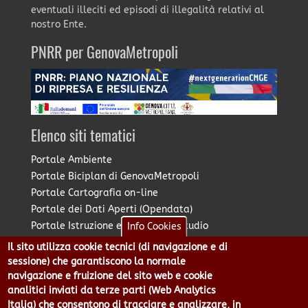
eventuali illeciti ed episodi di illegalità relativi al
nostro Ente.
PNRR per GenovaMetropoli
Elenco siti tematici
Portale Ambiente
Portale Biciplan di GenovaMetropoli
Portale Cartografia on-line
Portale dei Dati Aperti (Opendata)
Portale Istruzione e Diritto allo Studio
Info Cookies
Portale Marketing Territoriale
Il sito utilizza cookie tecnici (di navigazione e di
Portale Piano Strategico Metropolitano
sessione) che garantiscono la normale
Portale PUMS di GenovaMetropoli
navigazione e fruizione del sito web e cookie
analitici inviati da terze parti (Web Analytics
Portale Stazione Unica Appaltante
Italia) che consentono di tracciare e analizzare, in