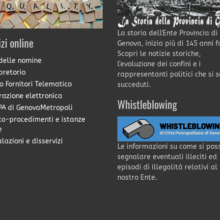
La storia dell'Ente Provincia di
izi online
Genova, inizia più di 145 anni f
Scopri le notizie storiche,
delle nomine
l'evoluzione dei confini e i
pretorio
rappresentanti politici che si 
o Fornitori Telematico
succeduti.
razione elettronica
Whistleblowing
A di GenovaMetropoli
co-procedimenti e istanze
e
lazioni e disservizi
Le informazioni su come si pos
segnalare eventuali illeciti ed
episodi di illegalità relativi al
nostro Ente.