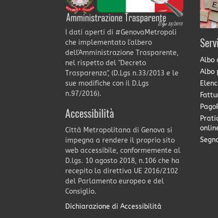
I dati aperti di #GenovaMetropoli
Serv
che implementato l'albero
dell'Amministrazione Trasparente,
Albo 
nel rispetto del "Decreto
Albo 
Trasparenza", (D.Lgs n.33/2013 e le
Elenc
sue modifiche con il D.Lgs
n.97/2016).
Fattu
PagoP
Accessibilità
Prati
onlin
Città Metropolitana di Genova si
Segna
impegna a rendere il proprio sito
web accessibile, conformemente al
D.lgs. 10 agosto 2018, n.106 che ha
recepito la direttiva UE 2016/2102
del Parlamento europeo e del
Consiglio.
Dichiarazione di Accessibilità