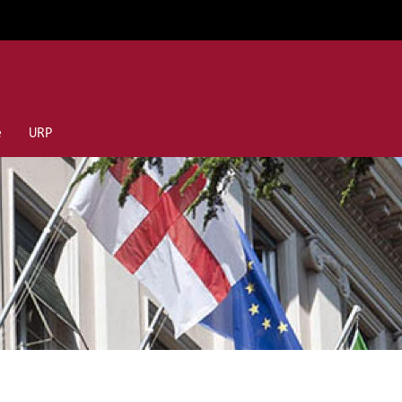
e
URP