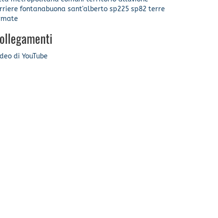
rriere
fontanabuona
sant'alberto
sp225
sp82
terre
rmate
ollegamenti
deo di YouTube