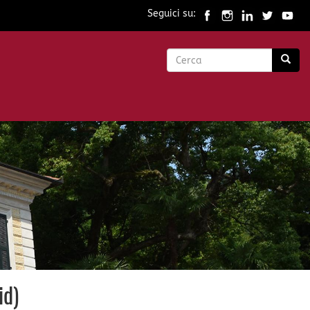
Seguici su:
Form
di
Cerca
ricerca
id)