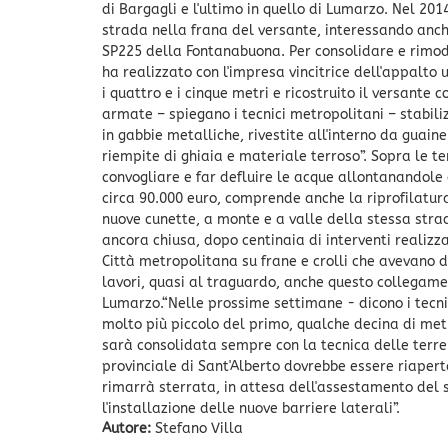
di Bargagli e l'ultimo in quello di Lumarzo. Nel 201
strada nella frana del versante, interessando anche
SP225 della Fontanabuona. Per consolidare e rimod
ha realizzato con l'impresa vincitrice dell'appalto 
i quattro e i cinque metri e ricostruito il versante
armate – spiegano i tecnici metropolitani – stabili
in gabbie metalliche, rivestite all'interno da guain
riempite di ghiaia e materiale terroso”. Sopra le t
convogliare e far defluire le acque allontanandole 
circa 90.000 euro, comprende anche la riprofilatura
nuove cunette, a monte e a valle della stessa stra
ancora chiusa, dopo centinaia di interventi realizzat
Città metropolitana su frane e crolli che avevano d
lavori, quasi al traguardo, anche questo collegame
Lumarzo.“Nelle prossime settimane - dicono i tecni
molto più piccolo del primo, qualche decina di metr
sarà consolidata sempre con la tecnica delle terre
provinciale di Sant'Alberto dovrebbe essere riaper
rimarrà sterrata, in attesa dell'assestamento del
l'installazione delle nuove barriere laterali”.
Autore:
Stefano Villa