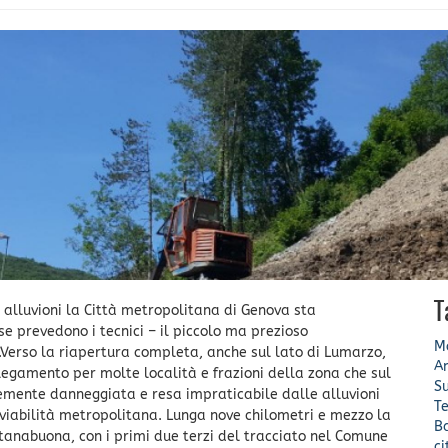
T
 alluvioni la Città metropolitana di Genova sta
se prevedono i tecnici – il piccolo ma prezioso
Mo
Verso la riapertura completa, anche sul lato di Lumarzo,
A
legamento per molte località e frazioni della zona che sul
Su
vemente danneggiata e resa impraticabile dalle alluvioni
Te
a viabilità metropolitana. Lunga nove chilometri e mezzo la
B
ontanabuona, con i primi due terzi del tracciato nel Comune
c