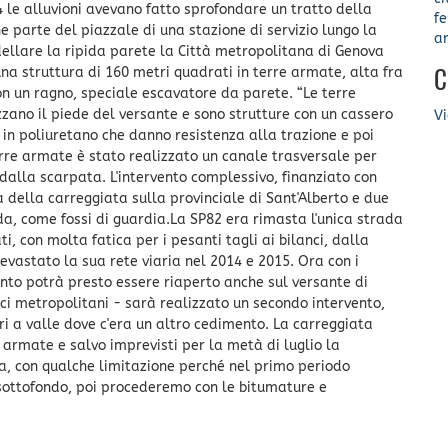
4 le alluvioni avevano fatto sprofondare un tratto della
fe
 parte del piazzale di una stazione di servizio lungo la
a
ellare la ripida parete la Città metropolitana di Genova
una struttura di 160 metri quadrati in terre armate, alta fra
C
 con un ragno, speciale escavatore da parete. “Le terre
zzano il piede del versante e sono strutture con un cassero
Vi
e in poliuretano che danno resistenza alla trazione e poi
erre armate è stato realizzato un canale trasversale per
dalla scarpata. L'intervento complessivo, finanziato con
 della carreggiata sulla provinciale di Sant'Alberto e due
da, come fossi di guardia.La SP82 era rimasta l'unica strada
i, con molta fatica per i pesanti tagli ai bilanci, dalla
evastato la sua rete viaria nel 2014 e 2015. Ora con i
nto potrà presto essere riaperto anche sul versante di
ci metropolitani - sarà realizzato un secondo intervento,
i a valle dove c'era un altro cedimento. La carreggiata
 armate e salvo imprevisti per la metà di luglio la
ta, con qualche limitazione perché nel primo periodo
 sottofondo, poi procederemo con le bitumature e