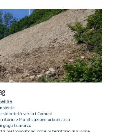
ag
bilità
mbiente
ssidiarietà verso i Comuni
rritorio e Pianificazione urbanistica
argagli
Lumarzo
ittà metropolitana
comuni
territorio
alluvione