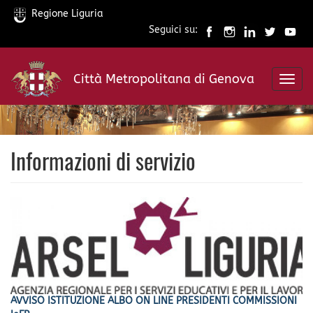
Regione Liguria
Seguici su:
Salta
al
Città Metropolitana di Genova
contenuto
Toggl
principale
navig
Informazioni di servizio
AVVISO ISTITUZIONE ALBO ON LINE PRESIDENTI COMMISSIONI