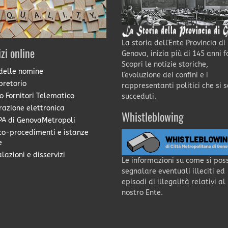
La storia dell'Ente Provincia di
izi online
Genova, inizia più di 145 anni f
Scopri le notizie storiche,
delle nomine
l'evoluzione dei confini e i
pretorio
rappresentanti politici che si 
o Fornitori Telematico
succeduti.
razione elettronica
Whistleblowing
A di GenovaMetropoli
co-procedimenti e istanze
e
lazioni e disservizi
Le informazioni su come si pos
segnalare eventuali illeciti ed
episodi di illegalità relativi al
nostro Ente.