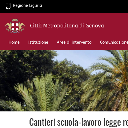
Regione Liguria
Salta
Città Metropolitana di Genova
al
contenuto
principale
Home
Istituzione
Aree di intervento
Comunicazion
Cantieri scuola-lavoro legge 