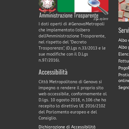
I dati aperti di #GenovaMetropoli
Serv
che implementato l'albero
dell'Amministrazione Trasparente,
Albo 
nel rispetto del "Decreto
Albo 
Trasparenza", (D.Lgs n.33/2013 e le
Elenc
sue modifiche con il D.Lgs
n.97/2016).
Fattu
PagoP
Accessibilità
Prati
onlin
Città Metropolitana di Genova si
Segna
impegna a rendere il proprio sito
web accessibile, conformemente al
D.lgs. 10 agosto 2018, n.106 che ha
recepito la direttiva UE 2016/2102
del Parlamento europeo e del
Consiglio.
Dichiarazione di Accessibilità