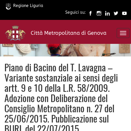
Regione Liguria
Seguici su:
Salta
al
Città Metropolitana di Genova
contenuto
Tog
principale
nav
Piano di Bacino del T. Lavagna –
Variante sostanziale ai sensi degli
artt. 9 e 10 della L.R. 58/2009.
Adozione con Deliberazione del
Consiglio Metropolitano n. 27 del
25/06/2015. Pubblicazione sul
BURL del 22/07/2015