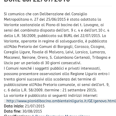
Si comunica che con Deliberazione del Consiglio
Metropolitano n. 27 del 25/06/2015 è stata adottata la
Variante sostanziale al Piano di bacino del t. Lavagna, ai
sensi del combinato disposto dell’art. 9 c. 4 e dell’art.10 c. 4
della L.R. 58/2009, pubblicata sul BURL del 22/07/2015. La
Variante, operante in regime di salvaguardia, è pubblicata
all’Albo Pretorio dei Comuni di Bargagli, Carasco, Cicagna,
Coreglia Ligure, Favale di Malvaro, Leivi, Lorsica, Lumarzo,
Moconesi, Neirone, Orero, S. Colombano Certenoli, Tribogna e
Uscio per un periodo di 30 giorni consecutivi.
I Comuni nonché i soggetti pubblici e privati interessati,
possono presentare osservazioni alla Regione Liguria entro i
trenta giorni successivi alla scadenza del termine di
pubblicazione all’Albo Pretorio comunale, ai sensi dell’art. 9,
c. 6 della L.R. 58/2009. (termine : 21 settembre 2015).
La variante è pubblicata ai seguenti indirizzi internet:
http://www.pianidibacino.ambienteinliguria.it/GE/genova.html
Data inizio:
21/07/2015
Data fine:
30/08/2015