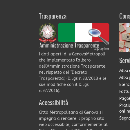
Trasparenza
Cons
I dati aperti di #GenovaMetropoli
Serv
che implementato l'albero
dell'Amministrazione Trasparente,
Albo 
nel rispetto del "Decreto
Albo 
Trasparenza", (D.Lgs n.33/2013 e le
Elenc
sue modifiche con il D.Lgs
n.97/2016).
Fattu
PagoP
Accessibilità
Prati
onlin
Città Metropolitana di Genova si
Segna
impegna a rendere il proprio sito
web accessibile, conformemente al