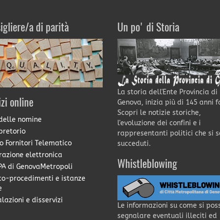
igliere/a di parità
Un po' di Storia
La storia dell'Ente Provincia di
izi online
Genova, inizia più di 145 anni f
Scopri le notizie storiche,
delle nomine
l'evoluzione dei confini e i
pretorio
rappresentanti politici che si 
o Fornitori Telematico
succeduti.
razione elettronica
Whistleblowing
A di GenovaMetropoli
co-procedimenti e istanze
e
lazioni e disservizi
Le informazioni su come si pos
segnalare eventuali illeciti ed