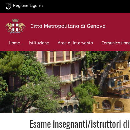
Regione Liguria
Salta
Città Metropolitana di Genova
al
contenuto
principale
Home
Istituzione
Aree di intervento
Comunicazion
Esame insegnanti/istruttori di