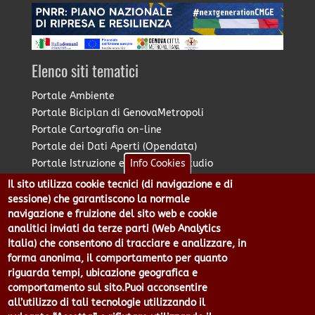
Elenco siti tematici
Portale Ambiente
Portale Biciplan di GenovaMetropoli
Portale Cartografia on-line
Portale dei Dati Aperti (Opendata)
Portale Istruzione e Diritto allo Studio
Info Cookies
Portale Marketing Territoriale
Il sito utilizza cookie tecnici (di navigazione e di
Portale Piano Strategico Metropolitano
sessione) che garantiscono la normale
Portale PUMS di GenovaMetropoli
navigazione e fruizione del sito web e cookie
analitici inviati da terze parti (Web Analytics
Portale Stazione Unica Appaltante
Italia) che consentono di tracciare e analizzare, in
Pratico: procedimenti e istanze online
forma anonima, il comportamento per quanto
riguarda tempi, ubicazione geografica e
comportamento sul sito.Puoi acconsentire
Città Metropolitana di Genova - Piazzale Mazzini 2 -16122 -
all’utilizzo di tali tecnologie utilizzando il
Genova | CF:80007350103 - P.Iva: 00949170104 | Codice IPA: cmge