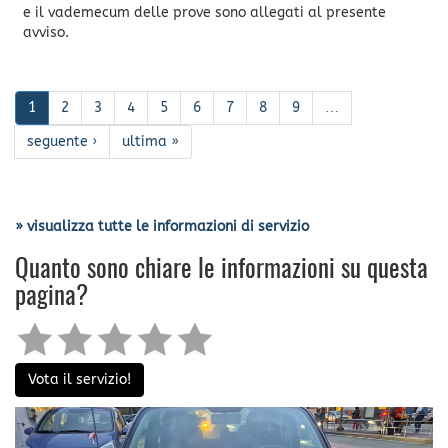
e il vademecum delle prove sono allegati al presente
avviso.
1
2
3
4
5
6
7
8
9
…
seguente ›
ultima »
» visualizza tutte le informazioni di servizio
Quanto sono chiare le informazioni su questa
pagina?
Vota il servizio!