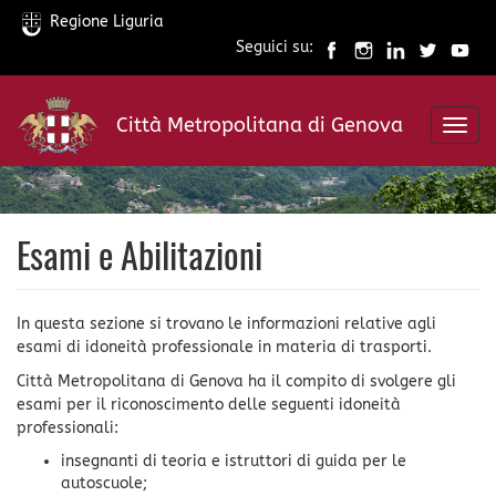
Regione Liguria
Seguici su:
Salta
al
Città Metropolitana di Genova
contenuto
Toggl
principale
navig
Esami e Abilitazioni
In questa sezione si trovano le informazioni relative agli
esami di idoneità professionale in materia di trasporti.
Città Metropolitana di Genova ha il compito di svolgere gli
esami per il riconoscimento delle seguenti idoneità
professionali:
insegnanti di teoria e istruttori di guida per le
autoscuole;