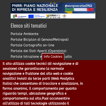
Elenco siti tematici
Portale Ambiente
Portale Biciplan di GenovaMetropoli
Portale Cartografia on-line
Portale dei Dati Aperti (Opendata)
Portale Istruzione e Diritto allo Studio
Info Cookies
Portale Marketing Territoriale
Il sito utilizza cookie tecnici (di navigazione e di
Portale Piano Strategico Metropolitano
sessione) che garantiscono la normale
Portale PUMS di GenovaMetropoli
navigazione e fruizione del sito web e cookie
analitici inviati da terze parti (Web Analytics
Portale Stazione Unica Appaltante
Italia) che consentono di tracciare e analizzare, in
Pratico: procedimenti e istanze online
forma anonima, il comportamento per quanto
riguarda tempi, ubicazione geografica e
comportamento sul sito.Puoi acconsentire
Città Metropolitana di Genova - Piazzale Mazzini 2 -16122 -
all’utilizzo di tali tecnologie utilizzando il