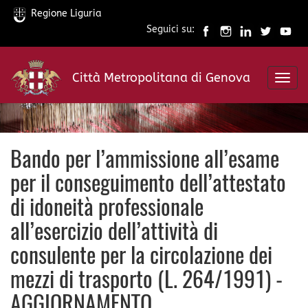
Regione Liguria
Seguici su:
Salta
al
Città Metropolitana di Genova
contenuto
Toggl
principale
navig
Bando per l’ammissione all’esame
per il conseguimento dell’attestato
di idoneità professionale
all’esercizio dell’attività di
consulente per la circolazione dei
mezzi di trasporto (L. 264/1991) -
AGGIORNAMENTO