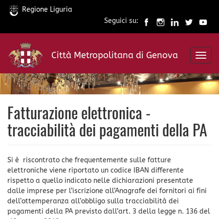
Regione Liguria
Seguici su:
Salta
al
Città Metropolitana di Genova
contenuto
Toggl
principale
navig
Fatturazione elettronica -
tracciabilità dei pagamenti della PA
Si è riscontrato che frequentemente sulle fatture
elettroniche viene riportato un codice IBAN differente
rispetto a quello indicato nelle dichiarazioni presentate
dalle imprese per l’iscrizione all’Anagrafe dei fornitori ai fini
dell’ottemperanza all’obbligo sulla tracciabilità dei
pagamenti della PA previsto dall’art. 3 della legge n. 136 del