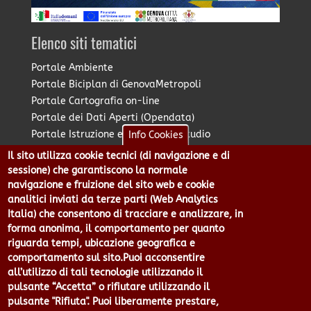
Elenco siti tematici
Portale Ambiente
Portale Biciplan di GenovaMetropoli
Portale Cartografia on-line
Portale dei Dati Aperti (Opendata)
Portale Istruzione e Diritto allo Studio
Info Cookies
Portale Marketing Territoriale
Il sito utilizza cookie tecnici (di navigazione e di
Portale Piano Strategico Metropolitano
sessione) che garantiscono la normale
Portale PUMS di GenovaMetropoli
navigazione e fruizione del sito web e cookie
analitici inviati da terze parti (Web Analytics
Portale Stazione Unica Appaltante
Italia) che consentono di tracciare e analizzare, in
Pratico: procedimenti e istanze online
forma anonima, il comportamento per quanto
riguarda tempi, ubicazione geografica e
comportamento sul sito.Puoi acconsentire
Città Metropolitana di Genova - Piazzale Mazzini 2 -16122 -
all’utilizzo di tali tecnologie utilizzando il
Genova | CF:80007350103 - P.Iva: 00949170104 | Codice IPA: cmge
pulsante “Accetta” o rifiutare utilizzando il
Centralino 010 54991 Fax 010 5499244 URP 010 5499456
pulsante "Rifiuta". Puoi liberamente prestare,
Num.Verde 800 509420 | P.E.C.: