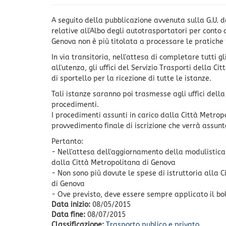
A seguito della pubblicazione avvenuta sulla G.U. d
relative all'Albo degli autotrasportatori per conto d
Genova non è più titolata a processare le pratiche
In via transitoria, nell'attesa di completare tutti 
all'utenza, gli uffici del Servizio Trasporti della 
di sportello per la ricezione di tutte le istanze.
Tali istanze saranno poi trasmesse agli uffici dell
procedimenti.
I procedimenti assunti in carico dalla Città Metrop
provvedimento finale di iscrizione che verrà assun
Pertanto:
- Nell'attesa dell'aggiornamento della modulistic
dalla Città Metropolitana di Genova
- Non sono più dovute le spese di istruttoria alla C
di Genova
- Ove previsto, deve essere sempre applicato il bol
Data inizio:
08/05/2015
Data fine:
08/07/2015
Classificazione:
Trasporto publico e privato