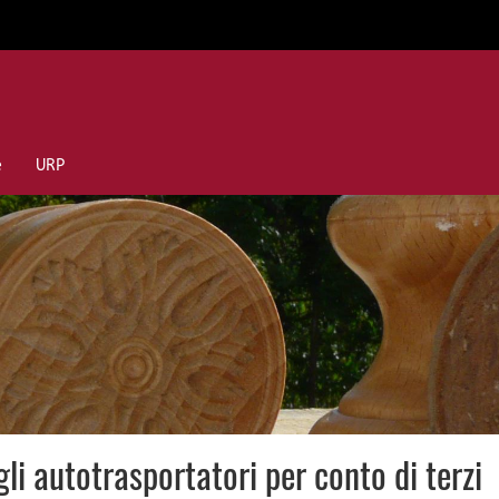
e
URP
li autotrasportatori per conto di terzi