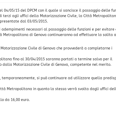
el 04/05/15 del DPCM con il quale si sancisce il passaggio delle fu
i terzi agli uffici della Motorizzazione Civile, la Città Metropolita
 presentate dal 03/05/2015.
gli adempimenti necessari al passaggio delle funzioni e per evitare 
Città Metropolitana di Genova continueranno ad effettuare la solita a
a Motorizzazione Civile di Genova che provvederà a completarne i
olitana fino al 30/04/2015 saranno portati a termine salvo per il
to dalla Motorizzazione Civile di Genova, competente nel merito.
a, temporaneamente, si può continuare ad utilizzare quella predis
ittà Metropolitana in quanto la stessa verrà svolta dagli uffici de
lo da 16,00 euro.