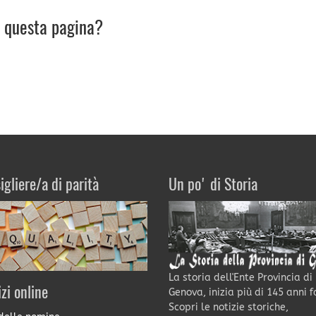
u questa pagina?
igliere/a di parità
Un po' di Storia
La storia dell'Ente Provincia di
izi online
Genova, inizia più di 145 anni f
Scopri le notizie storiche,