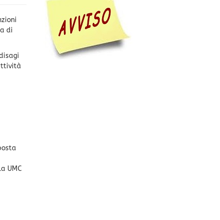
nzioni
na di
disagi
ttività
posta
lla UMC