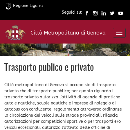
Regione Liguria
Seguici su:
Salta
al
Città Metropolitana di Genova
contenuto
Toggl
principale
navig
Trasporto publico e privato
Città metropolitana di Genova si occupa sia di trasporto
privato che di trasporto pubblico; per quanto riguarda il
trasporto privato autorizza l’attività di agenzie di pratiche
auto e nautiche, scuole nautiche e imprese di noleggio di
autobus con conducente, regolamenta attraverso ordinanze
la circolazione dei veicoli sulle strade provinciali, rilascia
autorizzazioni per competizioni sportive o per trasporti e/o
veicoli eccezionali, autorizza l’attività delle officine di