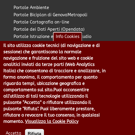
Portale Ambiente
Portale Biciplan di GenovaMetropoli
Portale Cartografia on-line
Portale dei Dati Aperti (Opendata)
Portale Istruzione e Diritto allo Studio
Info Cookies
Portale Marketing Territoriale
Il sito utilizza cookie tecnici (di navigazione e di
Portale Piano Strategico Metropolitano
sessione) che garantiscono la normale
Portale PUMS di GenovaMetropoli
navigazione e fruizione del sito web e cookie
analitici inviati da terze parti (Web Analytics
Portale Stazione Unica Appaltante
Italia) che consentono di tracciare e analizzare, in
Pratico: procedimenti e istanze online
forma anonima, il comportamento per quanto
riguarda tempi, ubicazione geografica e
comportamento sul sito.Puoi acconsentire
Città Metropolitana di Genova - Piazzale Mazzini 2 -16122 -
all’utilizzo di tali tecnologie utilizzando il
Genova | CF:80007350103 - P.Iva: 00949170104 | Codice IPA: cmge
pulsante “Accetta” o rifiutare utilizzando il
Centralino 010 54991 Fax 010 5499244 URP 010 5499456
pulsante "Rifiuta". Puoi liberamente prestare,
Num.Verde 800 509420 | P.E.C.:
rifiutare o revocare il tuo consenso, in qualsiasi
pec@cert.cittametropolitana.genova.it
momento.
Visualizza la Cookie Policy
Privacy
|
Tecnologie e Accessibilità
|
Note Legali
|
Contatti per il
sito Web
|
Statistiche
|
area riservata
Accetta
Rifiuta