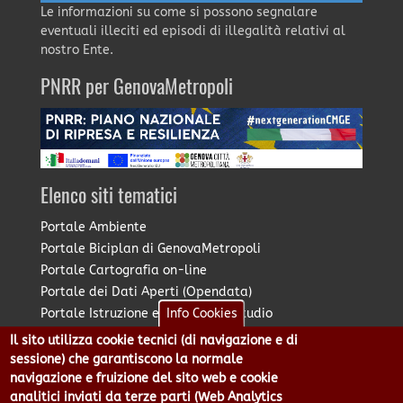
Le informazioni su come si possono segnalare
eventuali illeciti ed episodi di illegalità relativi al
nostro Ente.
PNRR per GenovaMetropoli
Elenco siti tematici
Portale Ambiente
Portale Biciplan di GenovaMetropoli
Portale Cartografia on-line
Portale dei Dati Aperti (Opendata)
Portale Istruzione e Diritto allo Studio
Info Cookies
Portale Marketing Territoriale
Il sito utilizza cookie tecnici (di navigazione e di
Portale Piano Strategico Metropolitano
sessione) che garantiscono la normale
Portale PUMS di GenovaMetropoli
navigazione e fruizione del sito web e cookie
analitici inviati da terze parti (Web Analytics
Portale Stazione Unica Appaltante