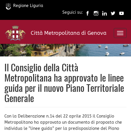
Regione Liguria
Seguici su:
Salta
al
Città Metropolitana di Genova
contenuto
Toggl
principale
navig
Il Consiglio della Città
Metropolitana ha approvato le linee
guida per il nuovo Piano Territoriale
Generale
Con la Deliberazione n.14 del 22 aprile 2015 il Consiglio
Metropolitano ha approvato un documento di proposta che
individua le “linee guida” per la predisposizione del Piano