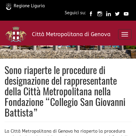
Regione Liguria
Seguici su:
Salta
al
Città Metropolitana di Genova
contenuto
Toggl
principale
navig
Sono riaperte le procedure di
designazione del rappresentante
della Città Metropolitana nella
Fondazione “Collegio San Giovanni
Battista”
La Città Metropolitana di Genova ha riaperto la procedura