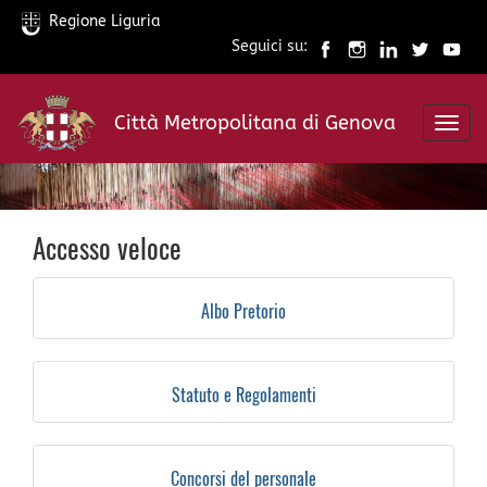
Regione Liguria
Seguici su:
Salta
al
Città Metropolitana di Genova
contenuto
Toggl
principale
navig
Accesso veloce
Albo Pretorio
Statuto e Regolamenti
Concorsi del personale