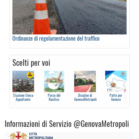
Ordinanze di regolamentazione del traffico
Scelti per voi
Precedente
Suc
Stazione Unica
Parco del
Biciplan di
Patto per
Appaltante
Basilico
GenovaMetropoli
Genova
Informazioni di Servizio @GenovaMetropoli