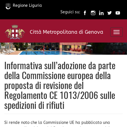
Regione Liguria
Seguici su:
Salta
al
Città Metropolitana di Genova
contenuto
Toggl
principale
navig
Informativa sull’adozione da parte
della Commissione europea della
proposta di revisione del
Regolamento CE 1013/2006 sulle
spedizioni di rifiuti
Si rende noto che la Commissione UE ha pubblicato una