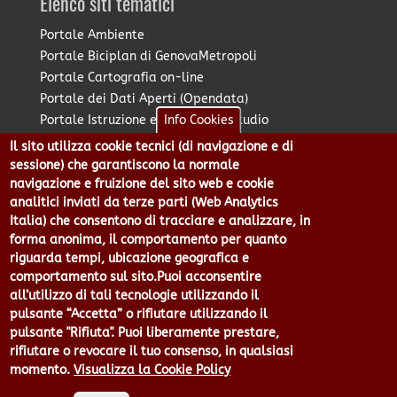
Elenco siti tematici
Portale Ambiente
Portale Biciplan di GenovaMetropoli
Portale Cartografia on-line
Portale dei Dati Aperti (Opendata)
Portale Istruzione e Diritto allo Studio
Info Cookies
Portale Marketing Territoriale
Il sito utilizza cookie tecnici (di navigazione e di
Portale Piano Strategico Metropolitano
sessione) che garantiscono la normale
Portale PUMS di GenovaMetropoli
navigazione e fruizione del sito web e cookie
analitici inviati da terze parti (Web Analytics
Portale Stazione Unica Appaltante
Italia) che consentono di tracciare e analizzare, in
Pratico: procedimenti e istanze online
forma anonima, il comportamento per quanto
riguarda tempi, ubicazione geografica e
comportamento sul sito.Puoi acconsentire
Città Metropolitana di Genova - Piazzale Mazzini 2 -16122 -
all’utilizzo di tali tecnologie utilizzando il
Genova | CF:80007350103 - P.Iva: 00949170104 | Codice IPA: cmge
pulsante “Accetta” o rifiutare utilizzando il
Centralino 010 54991 Fax 010 5499244 URP 010 5499456
pulsante "Rifiuta". Puoi liberamente prestare,
Num.Verde 800 509420 | P.E.C.:
rifiutare o revocare il tuo consenso, in qualsiasi
pec@cert.cittametropolitana.genova.it
momento.
Visualizza la Cookie Policy
Privacy
|
Tecnologie e Accessibilità
|
Note Legali
|
Contatti per il
sito Web
|
Statistiche
|
area riservata