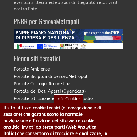
eventuali illeciti ed episodi di illegalità relativi al
nostro Ente.
PNRR per GenovaMetropoli
Elenco siti tematici
Portale Ambiente
Portale Biciplan di GenovaMetropoli
Portale Cartografia on-line
Portale dei Dati Aperti (Opendata)
Portale Istruzione e Diritto allo Studio
Info Cookies
Portale Marketing Territoriale
Il sito utilizza cookie tecnici (di navigazione e di
Portale Piano Strategico Metropolitano
sessione) che garantiscono la normale
Portale PUMS di GenovaMetropoli
navigazione e fruizione del sito web e cookie
analitici inviati da terze parti (Web Analytics
Portale Stazione Unica Appaltante
Italia) che consentono di tracciare e analizzare, in
Pratico: procedimenti e istanze online