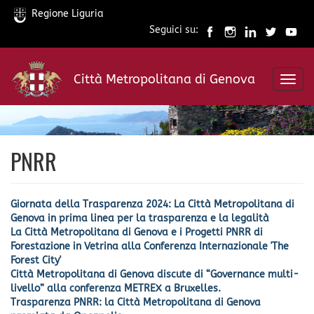
Regione Liguria
Seguici su:
Salta
al
Città Metropolitana di Genova
contenuto
Toggl
principale
navig
PNRR
Giornata della Trasparenza 2024: La Città Metropolitana di
Genova in prima linea per la trasparenza e la legalità
La Città Metropolitana di Genova e i Progetti PNRR di
Forestazione in Vetrina alla Conferenza Internazionale 'The
Forest City'
Città Metropolitana di Genova discute di “Governance multi-
livello” alla conferenza METREX a Bruxelles.
Trasparenza PNRR: la Città Metropolitana di Genova