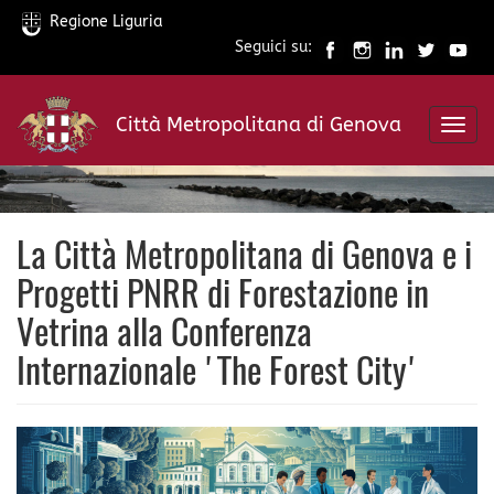
Regione Liguria
Seguici su:
Salta
al
Città Metropolitana di Genova
contenuto
Toggl
principale
navig
La Città Metropolitana di Genova e i
Progetti PNRR di Forestazione in
Vetrina alla Conferenza
Internazionale 'The Forest City'